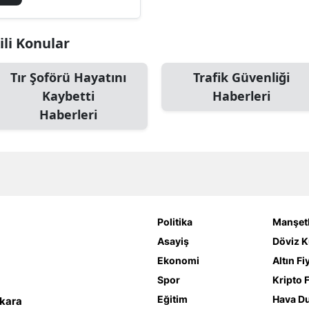
ili Konular
Tır Şoförü Hayatını
Trafik Güvenliği
Kaybetti
Haberleri
Haberleri
Politika
Manşetl
Asayiş
Döviz K
Ekonomi
Altın Fi
Spor
Kripto F
Eğitim
Hava D
nkara