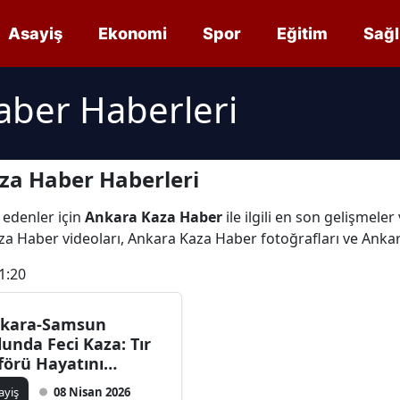
Asayiş
Ekonomi
Spor
Eğitim
Sağl
aber Haberleri
za Haber Haberleri
 edenler için
Ankara Kaza Haber
ile ilgili en son gelişmel
za Haber videoları, Ankara Kaza Haber fotoğrafları ve Anka
1:20
kara-Samsun
lunda Feci Kaza: Tır
förü Hayatını
ybetti
ayiş
08 Nisan 2026