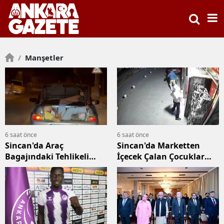
/
Manşetler
6 saat önce
6 saat önce
Sincan'da Araç
Sincan'da Marketten
Bagajındaki Tehlikeli
İçecek Çalan Çocuklar
Yolculuk Kamerada
Kamerada