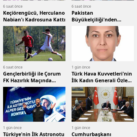
6 saat önce
6 saat önce
Keçiörengücü, Herculano
Pakistan
Nabian'ı Kadrosuna Kattı
Büyükelçiliği'nden
Ankara'da "Keşmir
Sömürü Günü" Anması
6 saat önce
1 gün önce
Gençlerbirliği ile Çorum
Türk Hava Kuvvetleri'nin
FK Hazırlık Maçında
İlk Kadın Generali Özlem
Golsüz Kaldı
Karapınar Oldu
1 gün önce
1 gün önce
Türkiye'nin İlk Astronotu
Cumhurbaşkanı