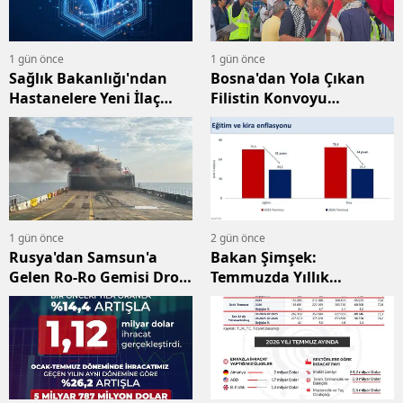
1 gün önce
1 gün önce
Sağlık Bakanlığı'ndan
Bosna'dan Yola Çıkan
Hastanelere Yeni İlaç
Filistin Konvoyu
Temini Talimatı
Ankara'da Karşılandı
1 gün önce
2 gün önce
Rusya'dan Samsun'a
Bakan Şimşek:
Gelen Ro-Ro Gemisi Dron
Temmuzda Yıllık
Saldırısına Uğradı
Enflasyon Yüzde 31,8'e
Geriledi