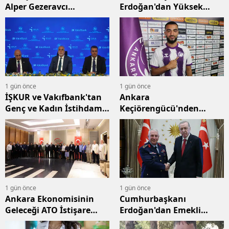
Alper Gezeravcı
Erdoğan'dan Yüksek
Tuğgeneral Oldu
Askerî Şûra Kararları
Açıklaması
1 gün önce
1 gün önce
İŞKUR ve Vakıfbank'tan
Ankara
Genç ve Kadın İstihdamı
Keçiörengücü'nden
İçin Yeni Protokol
Savunmaya Takviye:
Yunus Bahadır İmzayı
Attı
1 gün önce
1 gün önce
Ankara Ekonomisinin
Cumhurbaşkanı
Geleceği ATO İstişare
Erdoğan'dan Emekli
Kurulunda Masaya
Komutan Kadıoğlu'na