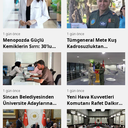
Yatırıldı
Kabul
1 gün önce
1 gün önce
Menopozda Güçlü
Tümgeneral Mete Kuş
Kemiklerin Sırrı: 30'lu
Kadrosuzluktan
Yaşlarda Başlayın
Emekliye Sevk Edildi
1 gün önce
1 gün önce
Sincan Belediyesinden
Yeni Hava Kuvvetleri
Üniversite Adaylarına
Komutanı Rafet Dalkıran
Ücretsiz Tercih Desteği
Kimdir?