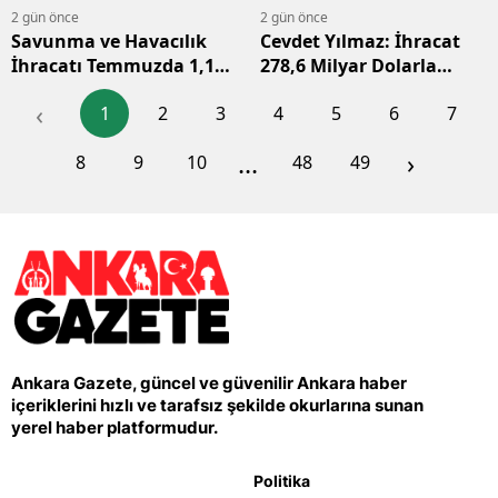
2 gün önce
2 gün önce
Savunma ve Havacılık
Cevdet Yılmaz: İhracat
İhracatı Temmuzda 1,12
278,6 Milyar Dolarla
Milyar Dolara Ulaştı
Tarihi Rekora Ulaştı
‹
1
2
3
4
5
6
7
...
›
8
9
10
48
49
Ankara Gazete, güncel ve güvenilir Ankara haber
içeriklerini hızlı ve tarafsız şekilde okurlarına sunan
yerel haber platformudur.
Politika