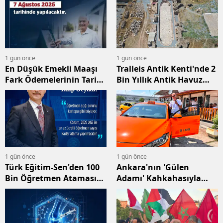
1 gün önce
1 gün önce
En Düşük Emekli Maaşı
Tralleis Antik Kenti'nde 2
Fark Ödemelerinin Tarihi
Bin Yıllık Antik Havuz
Açıklandı
Gün Yüzüne Çıkarıldı
1 gün önce
1 gün önce
Türk Eğitim-Sen'den 100
Ankara'nın 'Gülen
Bin Öğretmen Ataması
Adamı' Kahkahasıyla
Çağrısı
Yolcularını Güldürüyor