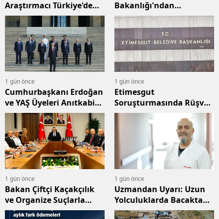
Araştırmacı Türkiye'de
Bakanlığı'ndan
Proje Yürütecek
Bodrum'da 2 Arsa İçin
Tahsis Müzakeresi
1 gün önce
1 gün önce
Cumhurbaşkanı Erdoğan
Etimesgut
ve YAŞ Üyeleri Anıtkabir'i
Soruşturmasında Rüşvet
Ziyaret Etti
İddiaları: İfade
Tutanaklarında Dikkat
Çeken Beyanlar
1 gün önce
1 gün önce
Bakan Çiftçi Kaçakçılık
Uzmandan Uyarı: Uzun
ve Organize Suçlarla
Yolculuklarda Bacakta
Mücadeleyi Değerlendirdi
Pıhtı Riski Artıyor