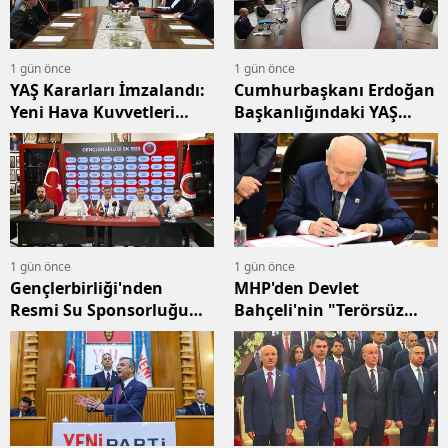
1 gün önce
1 gün önce
YAŞ Kararları İmzalandı:
Cumhurbaşkanı Erdoğan
Yeni Hava Kuvvetleri
Başkanlığındaki YAŞ
Komutanı Kim Oldu?
Toplantısı Sona Erdi
1 gün önce
1 gün önce
Gençlerbirliği'nden
MHP'den Devlet
Resmi Su Sponsorluğu
Bahçeli'nin "Terörsüz
Anlaşması İmza Töreni
Türkiye" İmzasına Vurgu