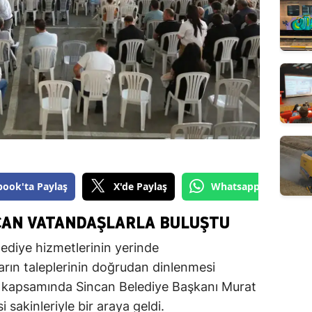
book'ta Paylaş
X'de Paylaş
Whatsapp'tan Gönde
CAN VATANDAŞLARLA BULUŞTU
lediye hizmetlerinin yerinde
arın taleplerinin doğrudan dinlenmesi
kapsamında Sincan Belediye Başkanı Murat
sakinleriyle bir araya geldi.