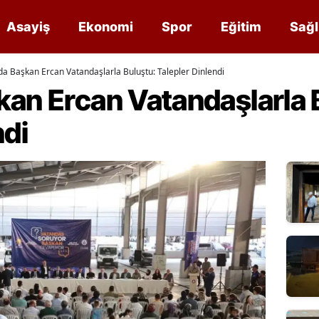
Asayiş
Ekonomi
Spor
Eğitim
Sağl
da Başkan Ercan Vatandaşlarla Buluştu: Talepler Dinlendi
kan Ercan Vatandaşlarla 
ndi