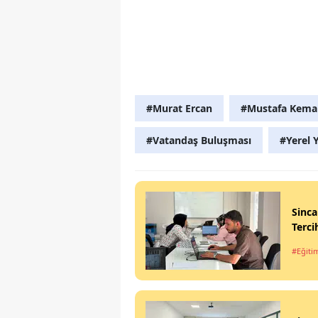
#Murat Ercan
#Mustafa Kemal
#Vatandaş Buluşması
#Yerel 
Sinca
Terci
#Eğiti