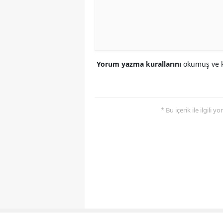
Yorum yazma kurallarını
okumuş ve k
* Bu içerik ile ilgili 