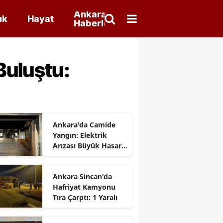
Ankara
ık
Hayat
Haberleri
Buluştu:
Ankara'da Camide
Yangın: Elektrik
Arızası Büyük Hasara
Neden Oldu
Ankara Sincan'da
Hafriyat Kamyonu
Tıra Çarptı: 1 Yaralı