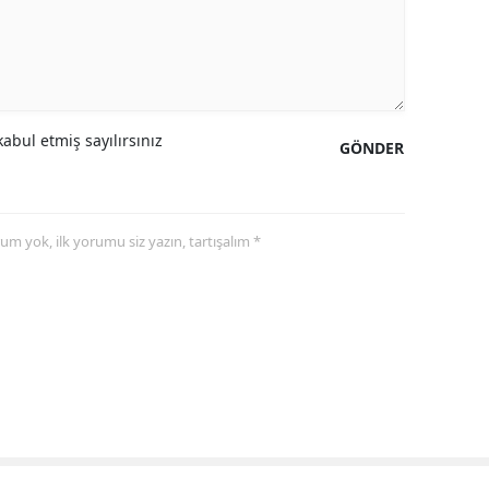
abul etmiş sayılırsınız
GÖNDER
yorum yok, ilk yorumu siz yazın, tartışalım *