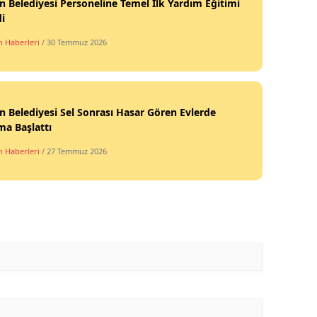
n Belediyesi Personeline Temel İlk Yardım Eğitimi
di
n Haberleri
/ 30 Temmuz 2026
n Belediyesi Sel Sonrası Hasar Gören Evlerde
ma Başlattı
n Haberleri
/ 27 Temmuz 2026