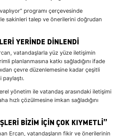
vaplıyor” programı çerçevesinde
 sakinleri talep ve önerilerini doğrudan
LERI YERINDE DINLENDI
n, vatandaşlarla yüz yüze iletişimin
imli planlanmasına katkı sağladığını ifade
yapıdan çevre düzenlemesine kadar çeşitli
 paylaştı.
yerel yönetim ile vatandaş arasındaki iletişimi
aha hızlı çözülmesine imkan sağladığını
LERI BIZIM İÇIN ÇOK KIYMETLI”
n Ercan, vatandaşların fikir ve önerilerinin