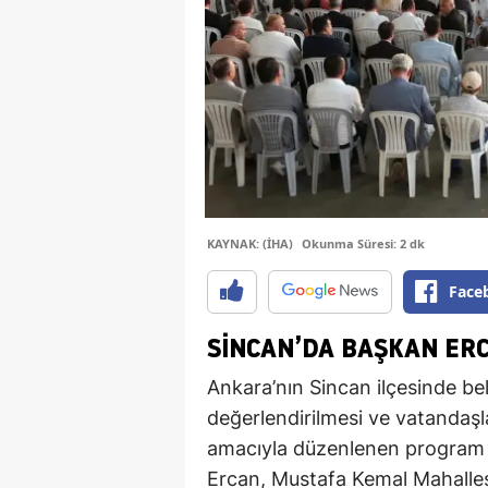
KAYNAK: (İHA)
Okunma Süresi: 2 dk
Face
SINCAN’DA BAŞKAN ER
Ankara’nın Sincan ilçesinde be
değerlendirilmesi ve vatandaşl
amacıyla düzenlenen program 
Ercan, Mustafa Kemal Mahallesi 