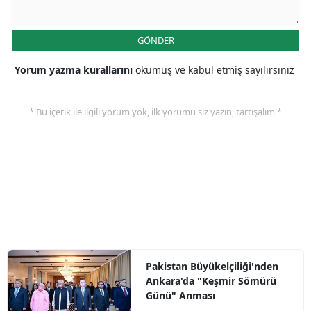
GÖNDER
Yorum yazma kurallarını
okumuş ve kabul etmiş sayılırsınız
* Bu içerik ile ilgili yorum yok, ilk yorumu siz yazın, tartışalım *
Pakistan Büyükelçiliği'nden
Ankara'da "Keşmir Sömürü
Günü" Anması