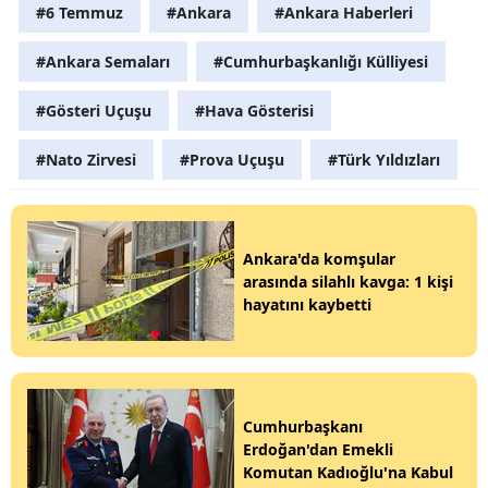
#6 Temmuz
#Ankara
#Ankara Haberleri
#Ankara Semaları
#Cumhurbaşkanlığı Külliyesi
#Gösteri Uçuşu
#Hava Gösterisi
#Nato Zirvesi
#Prova Uçuşu
#Türk Yıldızları
Ankara'da komşular
arasında silahlı kavga: 1 kişi
hayatını kaybetti
Cumhurbaşkanı
Erdoğan'dan Emekli
Komutan Kadıoğlu'na Kabul