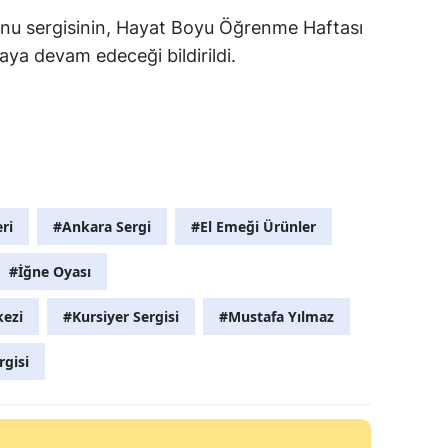
nu sergisinin, Hayat Boyu Öğrenme Haftası
aya devam edeceği bildirildi.
ri
#Ankara Sergi
#El Emeği Ürünler
#İğne Oyası
ezi
#Kursiyer Sergisi
#Mustafa Yılmaz
rgisi