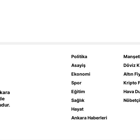
Politika
Manşetl
Asayiş
Döviz K
Ekonomi
Altın Fi
Spor
Kripto F
Eğitim
Hava D
nkara
lde
Sağlık
Nöbetçi
udur.
Hayat
Ankara Haberleri