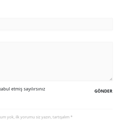
abul etmiş sayılırsınız
GÖNDER
yorum yok, ilk yorumu siz yazın, tartışalım *