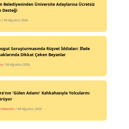
n Belediyesinden Üniversite Adaylarına Ücretsiz
h Desteği
m
/ 04 Ağustos 2026
sgut Soruşturmasında Rüşvet İddiaları: İfade
aklarında Dikkat Çeken Beyanlar
ka
/ 04 Ağustos 2026
a'nın 'Gülen Adamı' Kahkahasıyla Yolcularını
ürüyor
 Haberleri
/ 04 Ağustos 2026