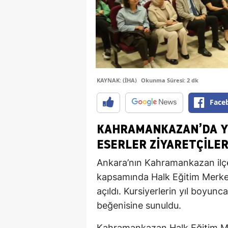
KAYNAK: (İHA)
Okunma Süresi: 2 dk
Face
KAHRAMANKAZAN’DA YIL
ESERLER ZIYARETÇILER
Ankara’nın Kahramankazan ilç
kapsamında Halk Eğitim Merkez
açıldı. Kursiyerlerin yıl boyunca
beğenisine sunuldu.
Kahramankazan Halk Eğitim Mer