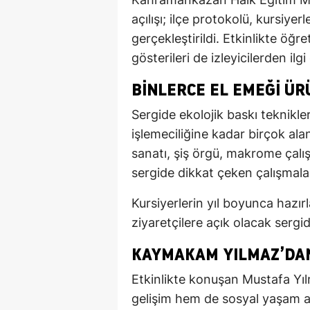
açılışı; ilçe protokolü, kursiyer
gerçekleştirildi. Etkinlikte öğ
gösterileri de izleyicilerden ilg
BINLERCE EL EMEĞI ÜR
Sergide ekolojik baskı teknikl
işlemeciliğine kadar birçok alan
sanatı, şiş örgü, makrome çalış
sergide dikkat çeken çalışmalar
Kursiyerlerin yıl boyunca hazır
ziyaretçilere açık olacak ser
KAYMAKAM YILMAZ’DAN
Etkinlikte konuşan Mustafa Yı
gelişim hem de sosyal yaşam açı