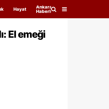
Ankara
ık
Hayat
Haberleri
ı: El emeği