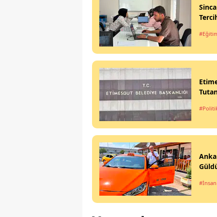
Sinca
Terci
#Eğiti
Etime
Tutan
#Politi
Ankar
Güld
#İnsan