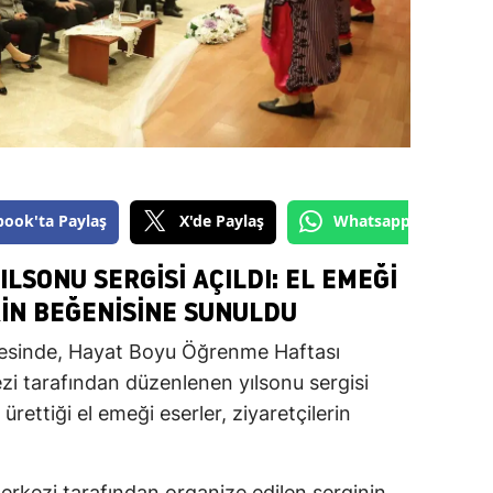
book'ta Paylaş
X'de Paylaş
Whatsapp'tan Gönde
SONU SERGISI AÇILDI: EL EMEĞI
IN BEĞENISINE SUNULDU
esinde, Hayat Boyu Öğrenme Haftası
i tarafından düzenlenen yılsonu sergisi
 ürettiği el emeği eserler, ziyaretçilerin
kezi tarafından organize edilen serginin