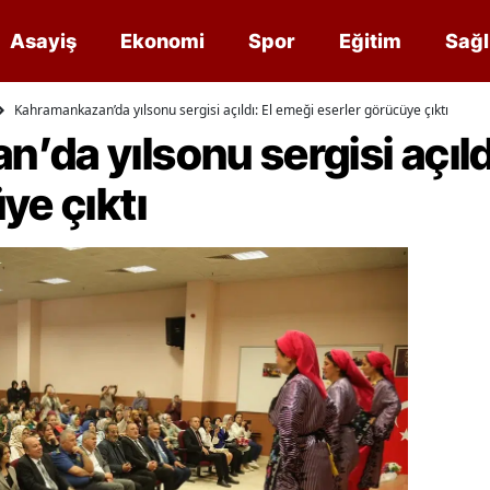
Asayiş
Ekonomi
Spor
Eğitim
Sağl
Kahramankazan’da yılsonu sergisi açıldı: El emeği eserler görücüye çıktı
da yılsonu sergisi açıld
ye çıktı