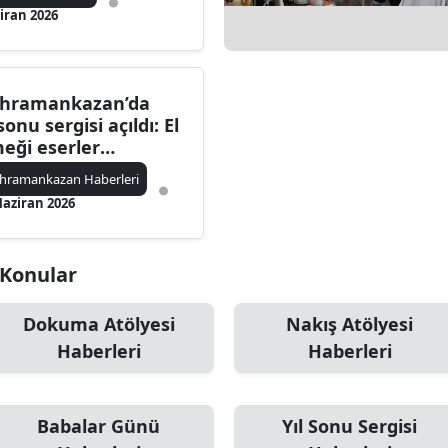
iran 2026
hramankazan’da
sonu sergisi açıldı: El
eği eserler
rücüye çıktı
hramankazan Haberleri
Haziran 2026
i Konular
Dokuma Atölyesi
Nakış Atölyesi
Haberleri
Haberleri
Babalar Günü
Yıl Sonu Sergisi