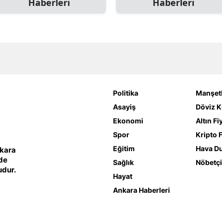
Haberleri
Haberleri
Politika
Manşetl
Asayiş
Döviz K
Ekonomi
Altın Fi
Spor
Kripto F
Eğitim
Hava D
nkara
lde
Sağlık
Nöbetçi
udur.
Hayat
Ankara Haberleri