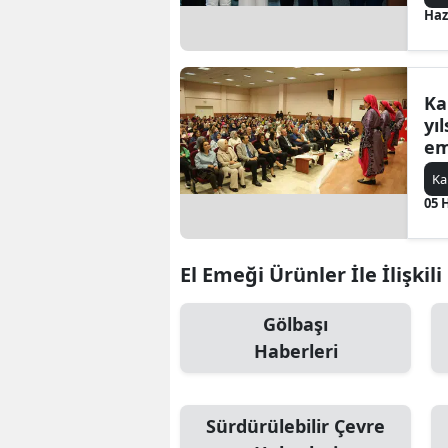
Haz
Ka
yıl
em
gö
Ka
05 
El Emeği Ürünler İle İlişkil
Gölbaşı
Haberleri
Sürdürülebilir Çevre