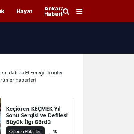
Ankara
ık
Hayat
Haberleri
e son dakika El Emeği Ürünler
Ürünler haberleri
Keçiören KEÇMEK Yıl
Sonu Sergisi ve Defilesi
Büyük İlgi Gördü
Keçiören Haberleri
10