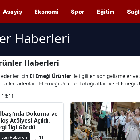
Asayiş
Ekonomi
Spor
Eğitim
Sağl
er Haberleri
rünler Haberleri
 edenler için
El Emeği Ürünler
ile ilgili en son gelişmeler v
rünler videoları, El Emeği Ürünler fotoğrafları ve El Emeği 
 18:11
lbaşı’nda Dokuma ve
kış Atölyesi Açıldı,
rgi İlgi Gördü
lbaşı Haberleri
11