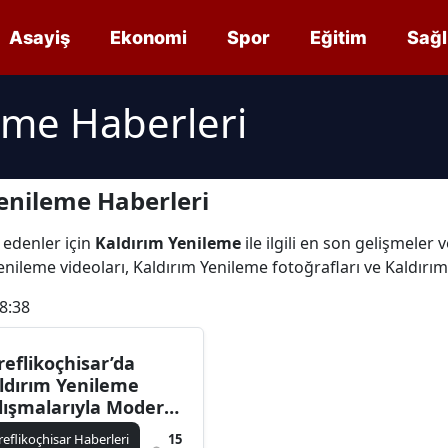
Asayiş
Ekonomi
Spor
Eğitim
Sağl
eme Haberleri
enileme Haberleri
 edenler için
Kaldırım Yenileme
ile ilgili en son gelişmeler
enileme videoları, Kaldırım Yenileme fotoğrafları ve Kaldırı
8:38
reflikoçhisar’da
ldırım Yenileme
lışmalarıyla Modern
örünüm
reflikoçhisar Haberleri
15