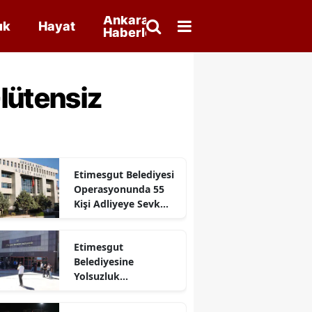
Ankara
ık
Hayat
Haberleri
lütensiz
Etimesgut Belediyesi
Operasyonunda 55
Kişi Adliyeye Sevk
Edildi
Etimesgut
Belediyesine
Yolsuzluk
Operasyonu: 52
Gözaltı