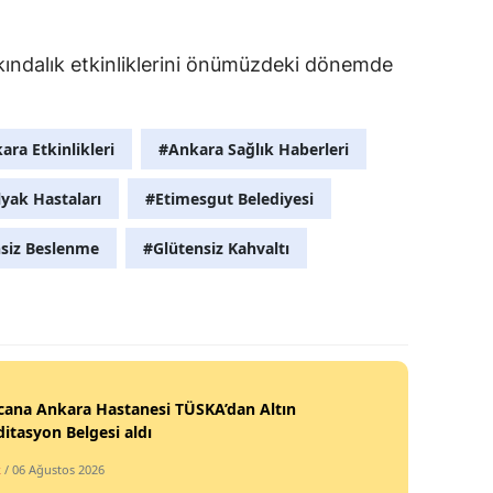
kındalık etkinliklerini önümüzdeki dönemde
ara Etkinlikleri
#Ankara Sağlık Haberleri
yak Hastaları
#Etimesgut Belediyesi
siz Beslenme
#Glütensiz Kahvaltı
cana Ankara Hastanesi TÜSKA’dan Altın
itasyon Belgesi aldı
k
/ 06 Ağustos 2026