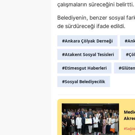
çalışmaların süreceğini belirtti.
Belediyenin, benzer sosyal far
de sürdüreceği ifade edildi.
#Ankara Çölyak Derneği
#Ank
#Atakent Sosyal Tesisleri
#Çöl
#Etimesgut Haberleri
#Glüten
#Sosyal Belediyecilik
Medi
Akred
#Sağlı