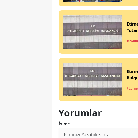
Etime
Tutan
#Politi
Etim
Bulgu
#Etime
Yorumlar
İsim*