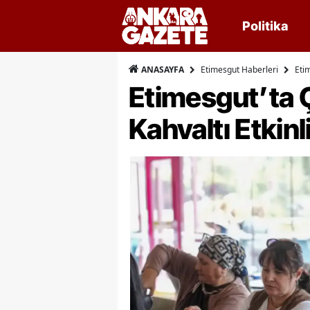
Politika
Etimesgut Haberleri
Etim
ANASAYFA
Etimesgut’ta Ç
Kahvaltı Etkinl