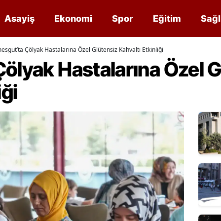
Asayiş
Ekonomi
Spor
Eğitim
Sağl
esgut’ta Çölyak Hastalarına Özel Glütensiz Kahvaltı Etkinliği
ölyak Hastalarına Özel G
iği