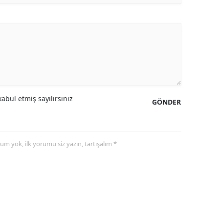
abul etmiş sayılırsınız
GÖNDER
yorum yok, ilk yorumu siz yazın, tartışalım *