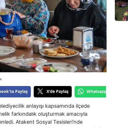
dk
book'ta Paylaş
X'de Paylaş
Whatsapp'tan Gönde
lediyecilik anlayışı kapsamında ilçede
elik farkındalık oluşturmak amacıyla
enledi. Atakent Sosyal Tesisleri’nde