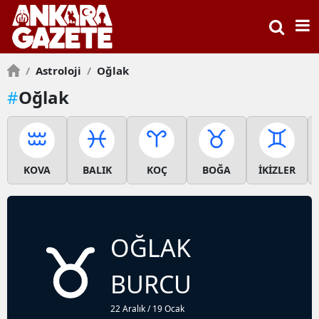
/
Astroloji
/
Oğlak
#
Oğlak
KOVA
BALIK
KOÇ
BOĞA
İKİZLER
OĞLAK
BURCU
22 Aralık / 19 Ocak