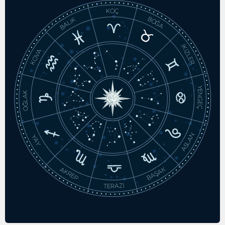
KOÇ
BOĞA
BALIK
İKİZLER
KOVA
YENGEÇ
OĞLAK
ASLAN
YAY
BAŞAK
AKREP
TERAZİ