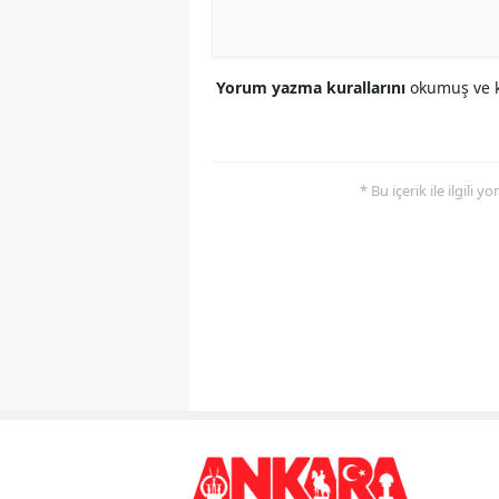
Yorum yazma kurallarını
okumuş ve k
* Bu içerik ile ilgili 