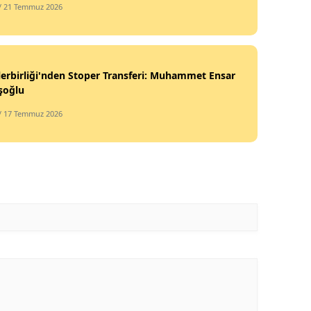
/ 21 Temmuz 2026
erbirliği'nden Stoper Transferi: Muhammet Ensar
şoğlu
/ 17 Temmuz 2026