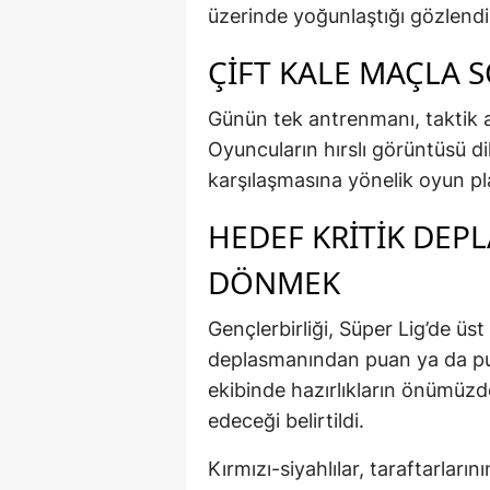
üzerinde yoğunlaştığı gözlendi
ÇIFT KALE MAÇLA 
Günün tek antrenmanı, taktik ağ
Oyuncuların hırslı görüntüsü d
karşılaşmasına yönelik oyun pla
HEDEF KRITIK DE
DÖNMEK
Gençlerbirliği, Süper Lig’de ü
deplasmanından puan ya da pu
ekibinde hazırlıkların önümü
edeceği belirtildi.
Kırmızı-siyahlılar, taraftarları