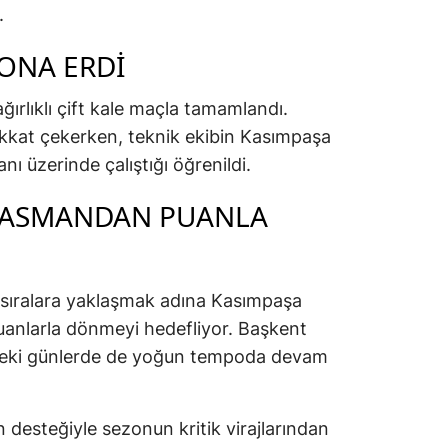
.
SONA ERDI
ırlıklı çift kale maçla tamamlandı.
ikkat çekerken, teknik ekibin Kasımpaşa
nı üzerinde çalıştığı öğrenildi.
PLASMANDAN PUANLA
st sıralara yaklaşmak adına Kasımpaşa
anlarla dönmeyi hedefliyor. Başkent
zdeki günlerde de yoğun tempoda devam
nın desteğiyle sezonun kritik virajlarından