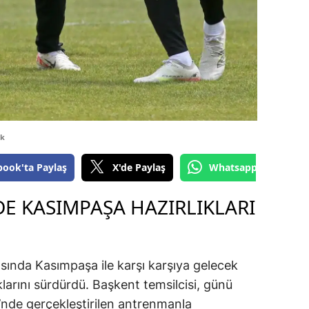
dk
book'ta Paylaş
X'de Paylaş
Whatsapp'tan Gönde
DE KASIMPAŞA HAZIRLIKLARI
asında Kasımpaşa ile karşı karşıya gelecek
klarını sürdürdü. Başkent temsilcisi, günü
’nde gerçekleştirilen antrenmanla