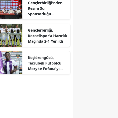
Gençlerbirliği'nden
Resmi Su
Sponsorluğu
Anlaşması İmza
Töreni
Gençlerbirliği,
Kocaelispor'a Hazırlık
Maçında 2-1 Yenildi
Keçiörengücü,
Tecrübeli Futbolcu
Moryke Fofana'yı
Transfer Etti