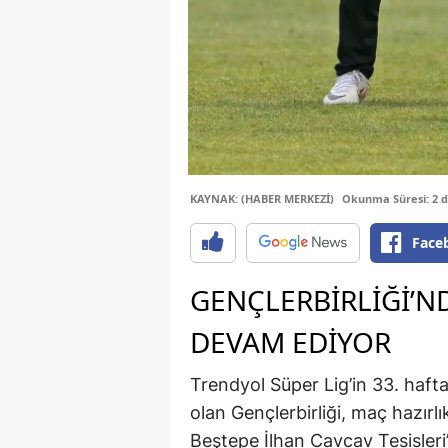
KAYNAK: (HABER MERKEZİ)
Okunma Süresi: 2 
Face
GENÇLERBIRLIĞI’N
DEVAM EDIYOR
Trendyol Süper Lig’in 33. haft
olan Gençlerbirliği, maç hazırlı
Beştepe İlhan Cavcav Tesisleri