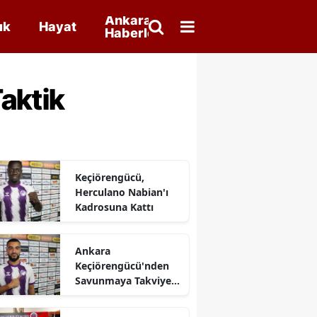
Ankara
ık
Hayat
Haberleri
aktik
Keçiörengücü,
Herculano Nabian'ı
Kadrosuna Kattı
Ankara
Keçiörengücü'nden
Savunmaya Takviye:
Yunus Bahadır İmzayı
Attı