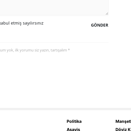
abul etmiş sayılırsınız
GÖNDER
yorum yok, ilk yorumu siz yazın, tartışalım *
Politika
Manşetl
Asayiş
Döviz K