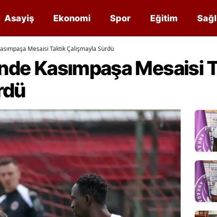
Asayiş
Ekonomi
Spor
Eğitim
Sağl
 Kasımpaşa Mesaisi Taktik Çalışmayla Sürdü
’nde Kasımpaşa Mesaisi T
rdü