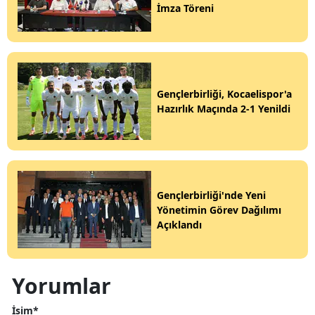
İmza Töreni
Gençlerbirliği, Kocaelispor'a
Hazırlık Maçında 2-1 Yenildi
Gençlerbirliği'nde Yeni
Yönetimin Görev Dağılımı
Açıklandı
Yorumlar
İsim*