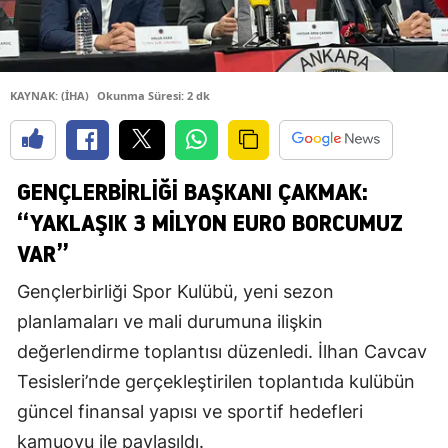
KAYNAK: (İHA)
Okunma Süresi: 2 dk
GENÇLERBIRLIĞI BAŞKANI ÇAKMAK:
“YAKLAŞIK 3 MILYON EURO BORCUMUZ
VAR”
Gençlerbirliği Spor Kulübü, yeni sezon
planlamaları ve mali durumuna ilişkin
değerlendirme toplantısı düzenledi. İlhan Cavcav
Tesisleri’nde gerçekleştirilen toplantıda kulübün
güncel finansal yapısı ve sportif hedefleri
kamuoyu ile paylaşıldı.