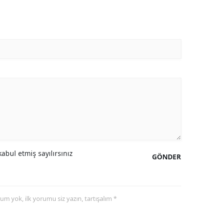
abul etmiş sayılırsınız
GÖNDER
yorum yok, ilk yorumu siz yazın, tartışalım *