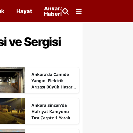
Ankara
ık
Hayat
Haberleri
i ve Sergisi
Ankara'da Camide
Yangın: Elektrik
Arızası Büyük Hasara
Neden Oldu
Ankara Sincan'da
Hafriyat Kamyonu
Tıra Çarptı: 1 Yaralı