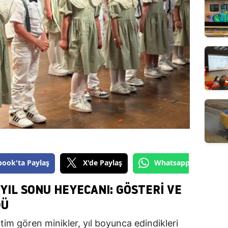
book'ta Paylaş
X'de Paylaş
Whatsapp'tan Gönde
 YIL SONU HEYECANI: GÖSTERI VE
DÜ
tim gören minikler, yıl boyunca edindikleri