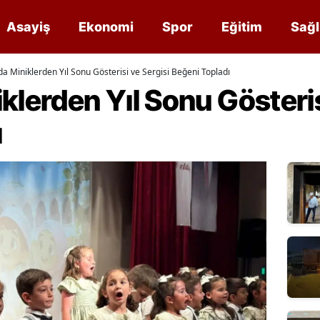
Asayiş
Ekonomi
Spor
Eğitim
Sağl
da Miniklerden Yıl Sonu Gösterisi ve Sergisi Beğeni Topladı
klerden Yıl Sonu Gösteris
ı