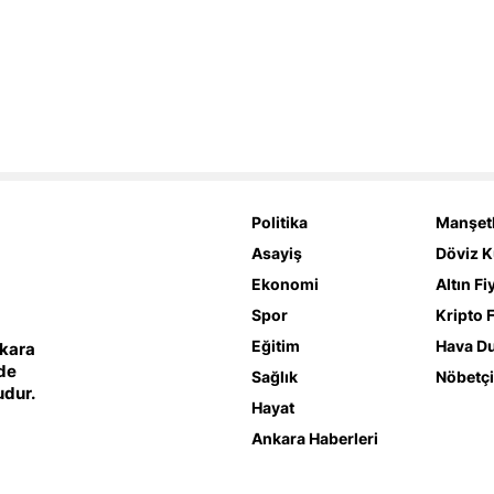
Politika
Manşetl
Asayiş
Döviz K
Ekonomi
Altın Fi
Spor
Kripto F
Eğitim
Hava D
nkara
lde
Sağlık
Nöbetçi
udur.
Hayat
Ankara Haberleri