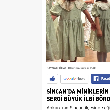
KAYNAK: (İHA)
Okunma Süresi: 2 dk
Face
SINCAN’DA MINIKLERIN
SERGI BÜYÜK İLGI GÖR
Ankara’nın Sincan ilçesinde eği