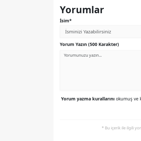
Yorumlar
İsim*
Yorum Yazın (500 Karakter)
Yorum yazma kurallarını
okumuş ve k
* Bu içerik ile ilgili 