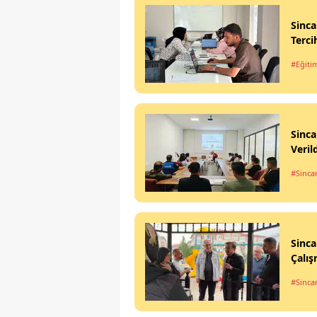
Sinca
Terci
#Eğiti
Sinca
Veril
#Sinca
Sinca
Çalış
#Sinca