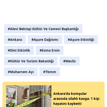
#Alevi Bektaşi Kültür Ve Cemevi Başkanlığı
#Ankara
#Aşure Dağıtımı
#Aşure Etkinliği
#Dini Etkinlik
#Esma Ersin
#Kültür Ve Turizm Bakanlığı
#Meclis
#Muharrem Ayı
#Tbmm
Ankara'da komşular
arasında silahlı kavga: 1 kişi
hayatını kaybetti