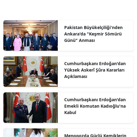
Pakistan Büyükelçiliği'nden
Ankara'da "Keşmir Sömürü
Günü" Anması
Cumhurbaşkanı Erdoğan'dan
Yüksek Askerî Şûra Kararları
Açıklaması
Cumhurbaşkanı Erdoğan'dan
Emekli Komutan Kadıoğlu'na
Kabul
Menopozda Güçlü Kemiklerin