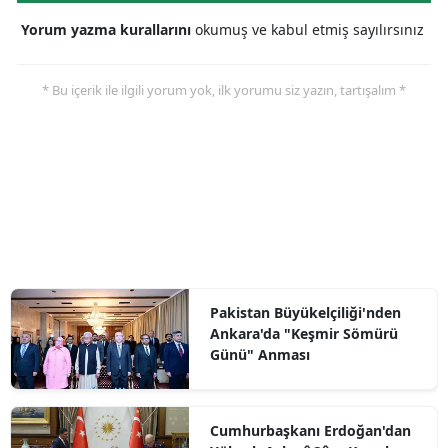
Yorum yazma kurallarını
okumuş ve kabul etmiş sayılırsınız
* Bu içerik ile ilgili yorum yok, ilk yorumu siz yazın, tartışalım *
Pakistan Büyükelçiliği'nden
Ankara'da "Keşmir Sömürü
Günü" Anması
Cumhurbaşkanı Erdoğan'dan