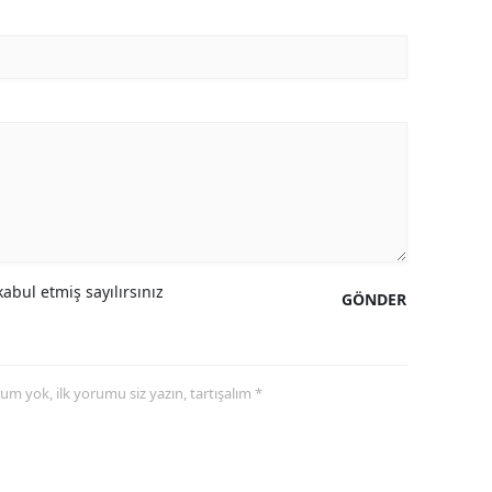
abul etmiş sayılırsınız
GÖNDER
yorum yok, ilk yorumu siz yazın, tartışalım *