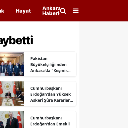
Ankara
ık
Hayat
Haberleri
aybetti
Pakistan
Büyükelçiliği'nden
Ankara'da "Keşmir
Sömürü Günü"
Anması
Cumhurbaşkanı
Erdoğan'dan Yüksek
Askerî Şûra Kararları
Açıklaması
Cumhurbaşkanı
Erdoğan'dan Emekli