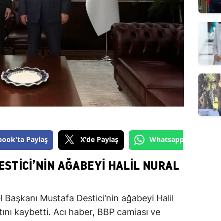
book'ta Paylaş
X'de Paylaş
Whatsapp'tan Gönde
ESTICI’NIN AĞABEYI HALIL NURAL
l Başkanı Mustafa Destici’nin ağabeyi Halil
tını kaybetti. Acı haber, BBP camiası ve