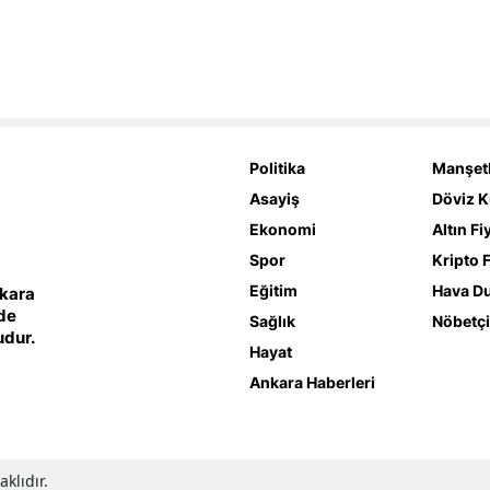
Politika
Manşetl
Asayiş
Döviz K
Ekonomi
Altın Fi
Spor
Kripto F
Eğitim
Hava D
nkara
lde
Sağlık
Nöbetçi
udur.
Hayat
Ankara Haberleri
klıdır.