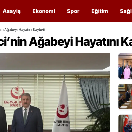
Asayiş
Ekonomi
Spor
Eğitim
Sağl
nin Ağabeyi Hayatını Kaybetti
i’nin Ağabeyi Hayatını K