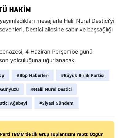
TÜ HAKIM
 yayımladıkları mesajlarla Halil Nural Destici’yi
sevenleri, Destici ailesine sabır ve başsağlığı
n cenazesi, 4 Haziran Perşembe günü
 son yolculuğuna uğurlanacak.
bp
#Bbp Haberleri
#Büyük Birlik Partisi
r Günyüzü
#Halil Nural Destici
stici Ağabeyi
#Siyasi Gündem
Parti TBMM'de İlk Grup Toplantısını Yaptı: Özgür