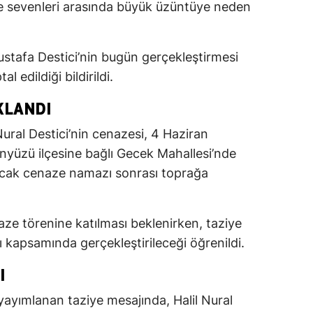
re sevenleri arasında büyük üzüntüye neden
stafa Destici’nin bugün gerçekleştirmesi
l edildiği bildirildi.
KLANDI
ural Destici’nin cenazesi, 4 Haziran
nyüzü ilçesine bağlı Gecek Mahallesi’nde
acak cenaze namazı sonrası toprağa
enaze törenine katılması beklenirken, taziye
kapsamında gerçekleştirileceği öğrenildi.
I
 yayımlanan taziye mesajında, Halil Nural