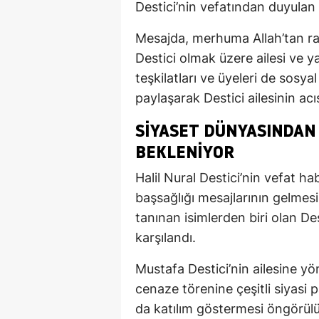
Destici’nin vefatından duyulan 
Mesajda, merhuma Allah’tan r
Destici olmak üzere ailesi ve yak
teşkilatları ve üyeleri de sosy
paylaşarak Destici ailesinin acıs
SIYASET DÜNYASINDAN 
BEKLENIYOR
Halil Nural Destici’nin vefat 
başsağlığı mesajlarının gelmesi
tanınan isimlerden biri olan Des
karşılandı.
Mustafa Destici’nin ailesine y
cenaze törenine çeşitli siyasi pa
da katılım göstermesi öngörülü