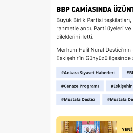
BBP CAMIASINDA ÜZÜN
Büyük Birlik Partisi teşkilatları,
rahmetle andı. Parti üyeleri ve 
dileklerini iletti.
Merhum Halil Nural Destici’ni
Eskişehir’in Günyüzü ilçesinde
#Ankara Siyaset Haberleri
#B
#Cenaze Programı
#Eskişehi
#Mustafa Destici
#Mustafa De
YENİ 