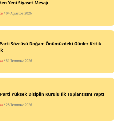
den Yeni Siyaset Mesajı
ka
/ 04 Ağustos 2026
Parti Sözcüsü Doğan: Önümüzdeki Günler Kritik
ak
ka
/ 31 Temmuz 2026
Parti Yüksek Disiplin Kurulu İlk Toplantısını Yaptı
ka
/ 28 Temmuz 2026