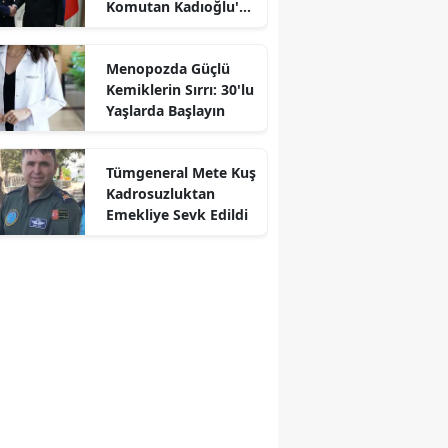
Komutan Kadıoğlu'na
Kabul
Menopozda Güçlü
Kemiklerin Sırrı: 30'lu
Yaşlarda Başlayın
Tümgeneral Mete Kuş
Kadrosuzluktan
Emekliye Sevk Edildi
r