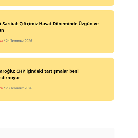
i Sarıbal: Çiftçimiz Hasat Döneminde Üzgün ve
un
ka
/ 24 Temmuz 2026
daroğlu: CHP içindeki tartışmalar beni
endirmiyor
ka
/ 23 Temmuz 2026