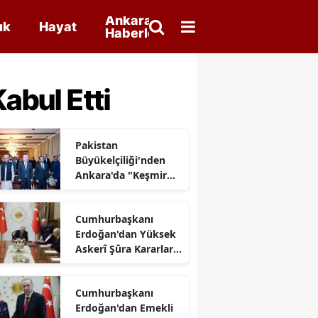
Ankara
ık
Hayat
Haberleri
abul Etti
Pakistan
Büyükelçiliği'nden
Ankara'da "Keşmir
Sömürü Günü"
Anması
Cumhurbaşkanı
Erdoğan'dan Yüksek
Askerî Şûra Kararları
Açıklaması
Cumhurbaşkanı
Erdoğan'dan Emekli