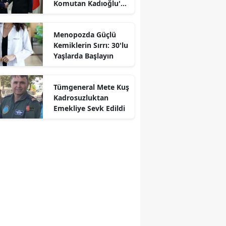
Komutan Kadıoğlu'na
Kabul
Menopozda Güçlü
Kemiklerin Sırrı: 30'lu
Yaşlarda Başlayın
Tümgeneral Mete Kuş
Kadrosuzluktan
Emekliye Sevk Edildi
r