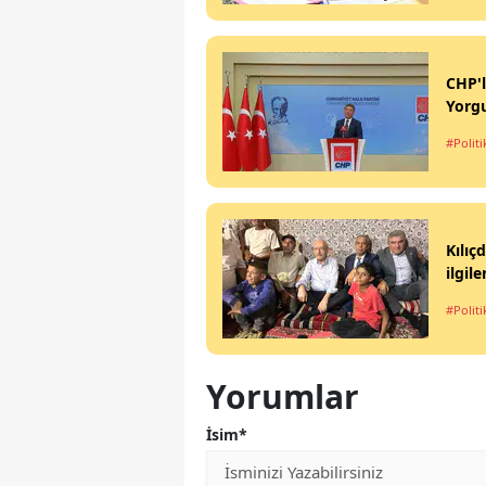
CHP'l
Yorg
#Politi
Kılıç
ilgil
#Politi
Yorumlar
İsim*