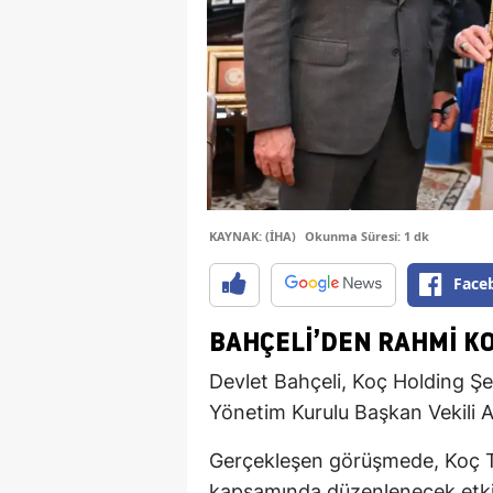
KAYNAK: (İHA)
Okunma Süresi: 1 dk
Face
BAHÇELI’DEN RAHMI KO
Devlet Bahçeli, Koç Holding Ş
Yönetim Kurulu Başkan Vekili A
Gerçekleşen görüşmede, Koç To
kapsamında düzenlenecek etkinl