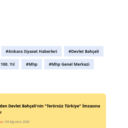
#Ankara Siyaset Haberleri
#Devlet Bahçeli
100. Yıl
#Mhp
#Mhp Genel Merkezi
en Devlet Bahçeli'nin "Terörsüz Türkiye" İmzasına
u
ka
/ 04 Ağustos 2026