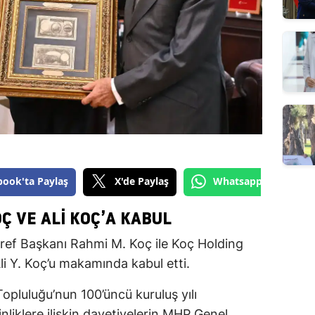
book'ta Paylaş
X'de Paylaş
Whatsapp'tan Gönde
Ç VE ALI KOÇ’A KABUL
eref Başkanı Rahmi M. Koç ile Koç Holding
li Y. Koç’u makamında kabul etti.
pluluğu’nun 100’üncü kuruluş yılı
iklere ilişkin davetiyelerin MHP Genel