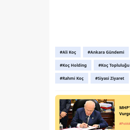
#Ali Koç
#Ankara Gündemi
#Koç Holding
#Koç Topluluğu 
#Rahmi Koç
#Siyasi Ziyaret
MHP'd
Vurg
#Politi