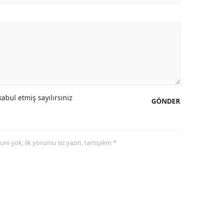
abul etmiş sayılırsınız
GÖNDER
yorum yok, ilk yorumu siz yazın, tartışalım *