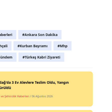
berleri
#Ankara Son Dakika
hçeli
#Kurban Bayramı
#Mhp
 Gündem
#Türkeş Kabri Ziyareti
ağ'da 3 Ev Alevlere Teslim Oldu, Yangın
ürüldü
ve Şehircilik Haberleri
/ 06 Ağustos 2026