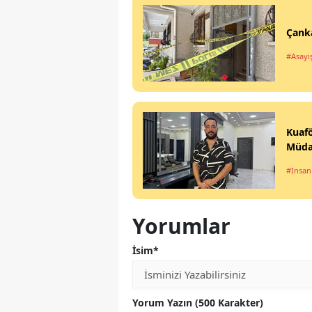
Çanka
#Asayi
Kuaf
Müda
#İnsan
Yorumlar
İsim*
Yorum Yazın (500 Karakter)