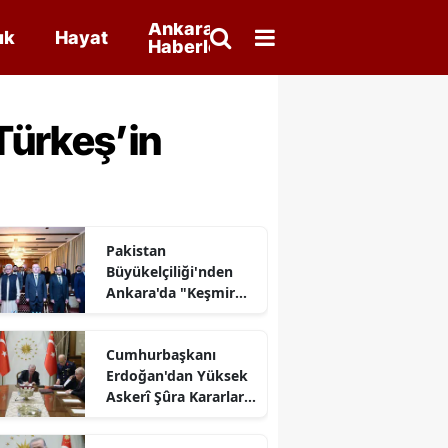
Ankara
ık
Hayat
Haberleri
Türkeş’in
Pakistan
Büyükelçiliği'nden
Ankara'da "Keşmir
Sömürü Günü"
Anması
Cumhurbaşkanı
Erdoğan'dan Yüksek
Askerî Şûra Kararları
Açıklaması