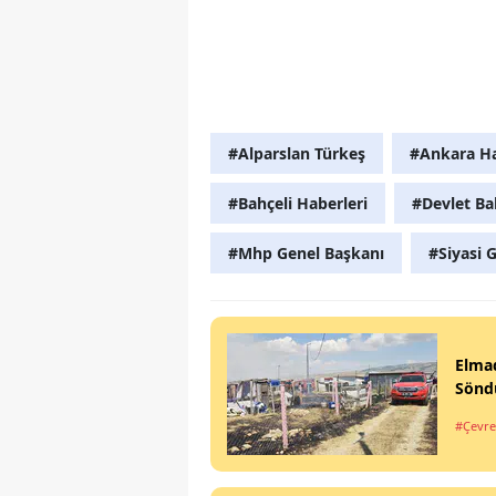
#Alparslan Türkeş
#Ankara Ha
#Bahçeli Haberleri
#Devlet Ba
#Mhp Genel Başkanı
#Siyasi
Elmad
Sönd
#Çevre 