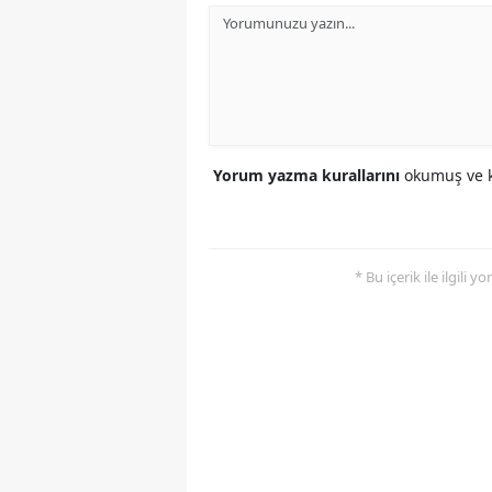
Yorum yazma kurallarını
okumuş ve k
* Bu içerik ile ilgili 