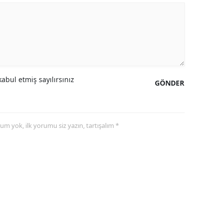
abul etmiş sayılırsınız
GÖNDER
yorum yok, ilk yorumu siz yazın, tartışalım *