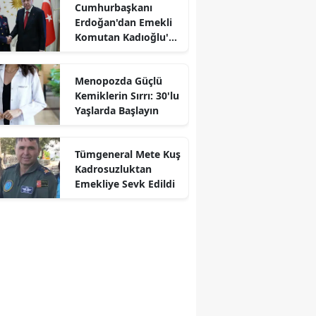
Cumhurbaşkanı
Erdoğan'dan Emekli
Komutan Kadıoğlu'na
Kabul
Menopozda Güçlü
Kemiklerin Sırrı: 30'lu
Yaşlarda Başlayın
r
Tümgeneral Mete Kuş
Kadrosuzluktan
Emekliye Sevk Edildi