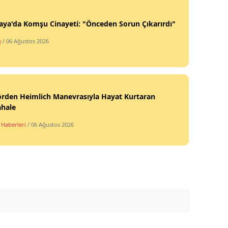
ya'da Komşu Cinayeti: "Önceden Sorun Çıkarırdı"
ş
/ 06 Ağustos 2026
örden Heimlich Manevrasıyla Hayat Kurtaran
hale
 Haberleri
/ 06 Ağustos 2026