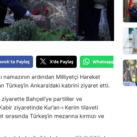
book'ta Paylaş
X'de Paylaş
Whatsapp'tan Gönde
ı namazının ardından Milliyetçi Hareket
an Türkeş’in Ankara’daki kabrini ziyaret etti.
ziyarette Bahçeli’ye partililer ve
Kabir ziyaretinde Kur’an-ı Kerim tilaveti
et sırasında Türkeş’in mezarına kırmızı ve