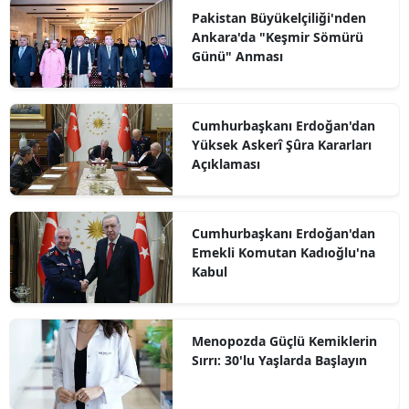
Pakistan Büyükelçiliği'nden
Ankara'da "Keşmir Sömürü
Günü" Anması
Cumhurbaşkanı Erdoğan'dan
Yüksek Askerî Şûra Kararları
Açıklaması
Cumhurbaşkanı Erdoğan'dan
Emekli Komutan Kadıoğlu'na
Kabul
Menopozda Güçlü Kemiklerin
Sırrı: 30'lu Yaşlarda Başlayın