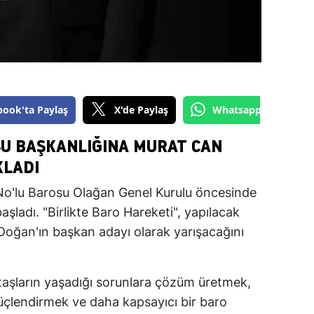
book'ta Paylaş
X'de Paylaş
Whatsapp'tan Gönde
SU BAŞKANLIĞINA MURAT CAN
KLADI
No'lu Barosu Olağan Genel Kurulu öncesinde
şladı. "Birlikte Baro Hareketi", yapılacak
oğan'ın başkan adayı olarak yarışacağını
taşların yaşadığı sorunlara çözüm üretmek,
güçlendirmek ve daha kapsayıcı bir baro