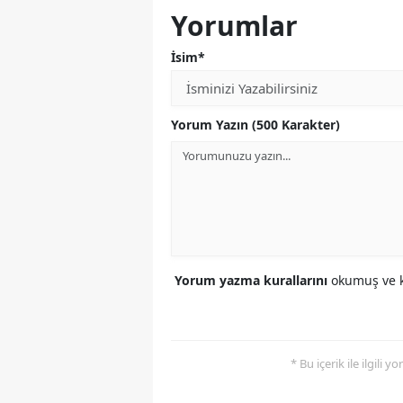
Yorumlar
İsim*
Yorum Yazın (500 Karakter)
Yorum yazma kurallarını
okumuş ve k
* Bu içerik ile ilgili 