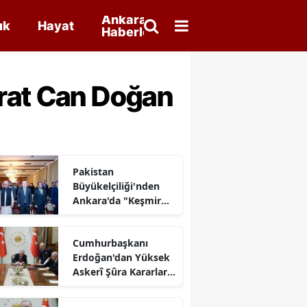
Ankara
ık
Hayat
Haberleri
urat Can Doğan
Pakistan
Büyükelçiliği'nden
Ankara'da "Keşmir
Sömürü Günü"
Anması
Cumhurbaşkanı
Erdoğan'dan Yüksek
Askerî Şûra Kararları
Açıklaması