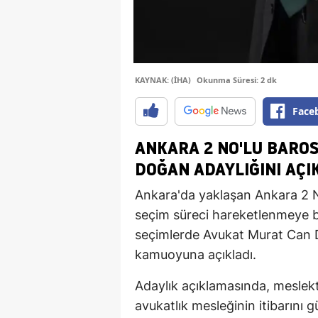
KAYNAK: (İHA)
Okunma Süresi: 2 dk
Face
ANKARA 2 NO'LU BARO
DOĞAN ADAYLIĞINI AÇI
Ankara'da yaklaşan Ankara 2 
seçim süreci hareketlenmeye ba
seçimlerde Avukat Murat Can D
kamuoyuna açıkladı.
Adaylık açıklamasında, meslek
avukatlık mesleğinin itibarını 