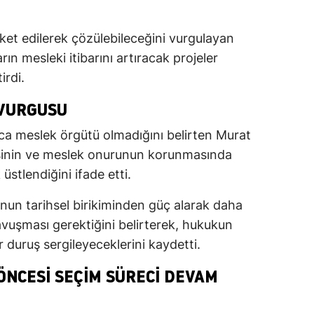
eket edilerek çözülebileceğini vurgulayan
n mesleki itibarını artıracak projeler
irdi.
VURGUSU
ca meslek örgütü olmadığını belirten Murat
esinin ve meslek onurunun korunmasında
üstlendiğini ifade etti.
nun tarihsel birikiminden güç alarak daha
avuşması gerektiğini belirterek, hukukun
 duruş sergileyeceklerini kaydetti.
ÖNCESI SEÇIM SÜRECI DEVAM