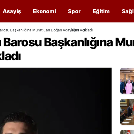
Asayiş
Ekonomi
Spor
Eğitim
Sağl
arosu Başkanlığına Murat Can Doğan Adaylığını Açıkladı
u Barosu Başkanlığına M
ladı