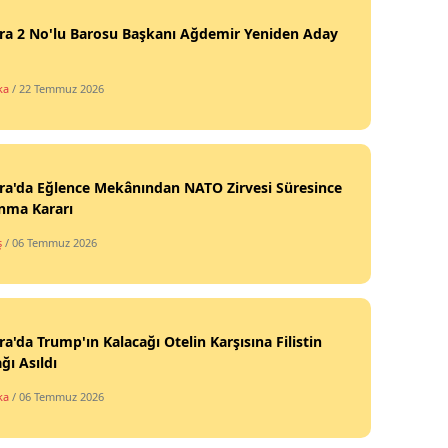
ra 2 No'lu Barosu Başkanı Ağdemir Yeniden Aday
ka
/ 22 Temmuz 2026
ra'da Eğlence Mekânından NATO Zirvesi Süresince
nma Kararı
ş
/ 06 Temmuz 2026
a'da Trump'ın Kalacağı Otelin Karşısına Filistin
ğı Asıldı
ka
/ 06 Temmuz 2026