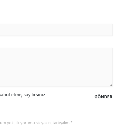
abul etmiş sayılırsınız
GÖNDER
yorum yok, ilk yorumu siz yazın, tartışalım *