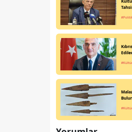
Kültü
Tahsi
#Politi
Kıbrı
Edile
#Kültü
Malaz
Bulu
#Kültü
Yorumlar