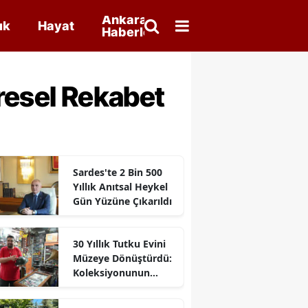
Ankara
ık
Hayat
Haberleri
resel Rekabet
Sardes'te 2 Bin 500
Yıllık Anıtsal Heykel
Gün Yüzüne Çıkarıldı
30 Yıllık Tutku Evini
Müzeye Dönüştürdü:
Koleksiyonunun
Değeri 50 Milyon TL