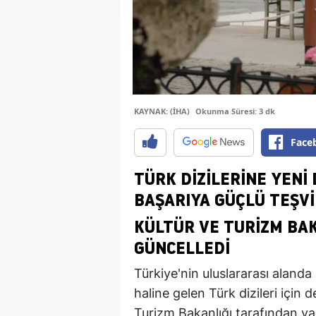
KAYNAK: (İHA)
Okunma Süresi: 3 dk
Face
TÜRK DIZILERINE YENI
BAŞARIYA GÜÇLÜ TEŞV
KÜLTÜR VE TURIZM BAK
GÜNCELLEDI
Türkiye'nin uluslararası alanda
haline gelen Türk dizileri için
Turizm Bakanlığı tarafından ya