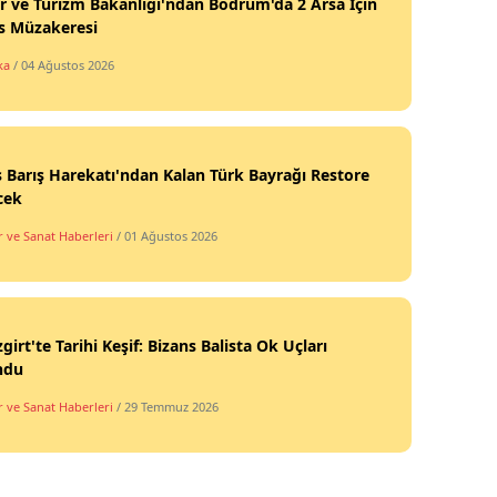
r ve Turizm Bakanlığı'ndan Bodrum'da 2 Arsa İçin
s Müzakeresi
ka
/ 04 Ağustos 2026
s Barış Harekatı'ndan Kalan Türk Bayrağı Restore
cek
r ve Sanat Haberleri
/ 01 Ağustos 2026
girt'te Tarihi Keşif: Bizans Balista Ok Uçları
ndu
r ve Sanat Haberleri
/ 29 Temmuz 2026