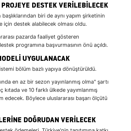
A PROJEYE DESTEK VERILEBILECEK
başlıklarından biri de aynı yapım şirketinin
je için destek alabilecek olması oldu.
rarası pazarda faaliyet gösteren
e destek programına başvurmasının önü açıldı.
MODELI UYGULANACAK
istemi bölüm bazlı yapıya dönüştürüldü.
ında en az bir sezon yayınlanmış olma" şartı
 üç kıtada ve 10 farklı ülkede yayımlanmış
 edecek. Böylece uluslararası başarı ölçütü
LERINE DOĞRUDAN VERILECEK
stek ödemeleri, Türkiye'nin tanıtımına katkı