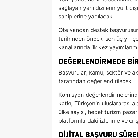
sağlayan yerli dizilerin yurt dı
sahiplerine yapılacak.
Öte yandan destek başvurusun
tarihinden önceki son üç yıl iç
kanallarında ilk kez yayımlanmış
DEĞERLENDIRMEDE BIR
Başvurular; kamu, sektör ve a
tarafından değerlendirilecek.
Komisyon değerlendirmelerinde 
katkı, Türkçenin uluslararası al
ülke sayısı, hedef turizm pazarla
platformlardaki izlenme ve eriş
DIJITAL BAŞVURU SÜRE