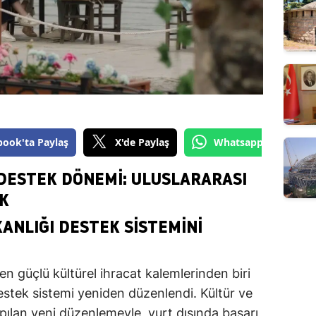
book'ta Paylaş
X'de Paylaş
Whatsapp'tan Gönde
 DESTEK DÖNEMI: ULUSLARARASI
IK
ANLIĞI DESTEK SISTEMINI
 en güçlü kültürel ihracat kalemlerinden biri
 destek sistemi yeniden düzenlendi. Kültür ve
pılan yeni düzenlemeyle, yurt dışında başarı