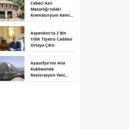
Cebeci Asri
Mezarlığı'ndaki
Krematoryum Kemik
Deposu Oldu
Aspendos'ta 2 Bin
Yıllık Tiyatro Caddesi
Ortaya Çıktı
r
Ayasofya'nın Ana
Kubbesinde
Restorasyon Yeni
Aşamaya Geçti