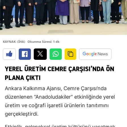
KAYNAK: (İHA)
Okunma Süresi: 1 dk
YEREL ÜRETIM CEMRE ÇARŞISI’NDA ÖN
PLANA ÇIKTI
Ankara Kalkınma Ajansı, Cemre Çarşısı’nda
düzenlenen “Anadoludakiler” etkinliğinde yerel
üretim ve coğrafi işaretli ürünlerin tanıtımını
gerçekleştirdi.
Etkinlik, geleneksel üretim kültürünü yaşatmak