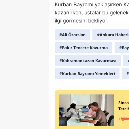
Kurban Bayramı yaklaşırken K
kazanırken, ustalar bu gelenek
ilgi görmesini bekliyor.
#Ali Özarslan
#Ankara Haberl
#Bakır Tencere Kavurma
#Bay
#Kahramankazan Kavurması
#Kurban Bayramı Yemekleri
#
Sinca
Terci
#Eğiti