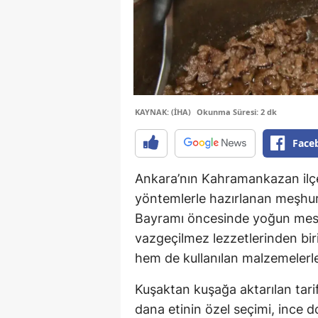
KAYNAK: (İHA)
Okunma Süresi: 2 dk
Face
Ankara’nın Kahramankazan ilçe
yöntemlerle hazırlanan meşh
Bayramı öncesinde yoğun mesai
vazgeçilmez lezzetlerinden bir
hem de kullanılan malzemelerle
Kuşaktan kuşağa aktarılan tar
dana etinin özel seçimi, ince 