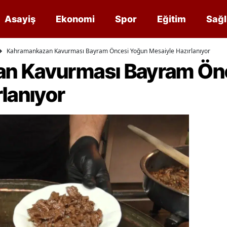
Asayiş
Ekonomi
Spor
Eğitim
Sağl
Kahramankazan Kavurması Bayram Öncesi Yoğun Mesaiyle Hazırlanıyor
n Kavurması Bayram Ön
lanıyor