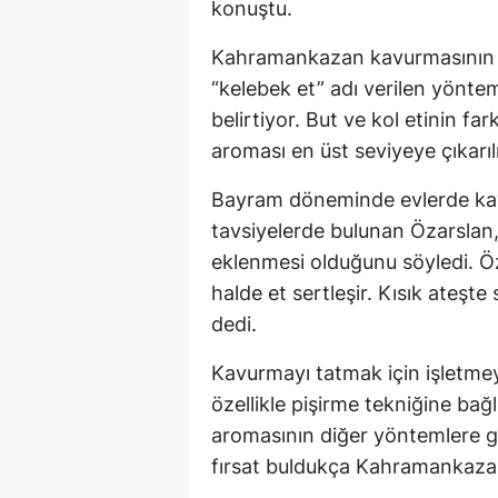
konuştu.
Kahramankazan kavurmasının d
“kelebek et” adı verilen yöntem
belirtiyor. But ve kol etinin fa
aroması en üst seviyeye çıkarıl
Bayram döneminde evlerde ka
tavsiyelerde bulunan Özarslan,
eklenmesi olduğunu söyledi. Öz
halde et sertleşir. Kısık ateşte
dedi.
Kavurmayı tatmak için işletmeye
özellikle pişirme tekniğine bağ
aromasının diğer yöntemlere g
fırsat buldukça Kahramankazan 