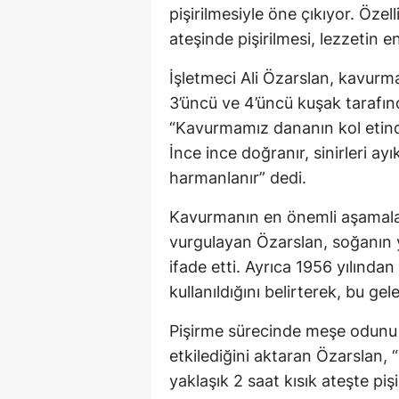
pişirilmesiyle öne çıkıyor. Öze
ateşinde pişirilmesi, lezzetin en
İşletmeci Ali Özarslan, kavurm
3’üncü ve 4’üncü kuşak tarafın
“Kavurmamız dananın kol etinde
İnce ince doğranır, sinirleri ay
harmanlanır” dedi.
Kavurmanın en önemli aşamalar
vurgulayan Özarslan, soğanın ya
ifade etti. Ayrıca 1956 yılında
kullanıldığını belirterek, bu g
Pişirme sürecinde meşe odunu k
etkilediğini aktaran Özarslan, 
yaklaşık 2 saat kısık ateşte piş