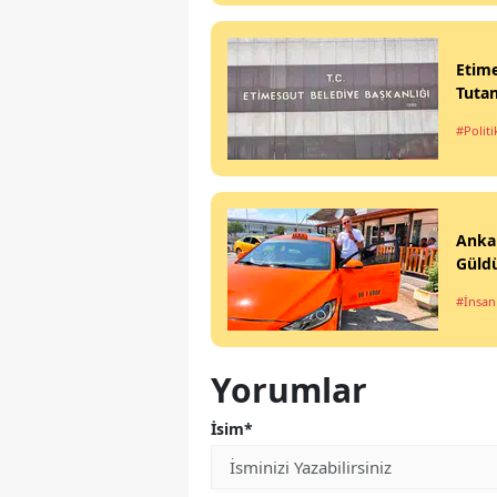
Etime
Tutan
#Politi
Ankar
Güld
#İnsan
Yorumlar
İsim*