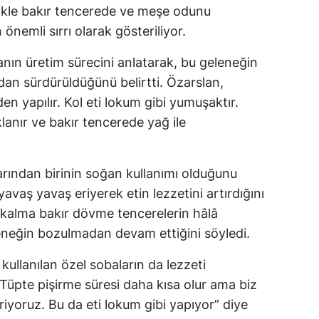
llikle bakır tencerede ve meşe odunu
 önemli sırrı olarak gösteriliyor.
anın üretim sürecini anlatarak, bu geleneğin
dan sürdürüldüğünü belirtti. Özarslan,
n yapılır. Kol eti lokum gibi yumuşaktır.
ıklanır ve bakır tencerede yağ ile
ından birinin soğan kullanımı olduğunu
vaş yavaş eriyerek etin lezzetini artırdığını
n kalma bakır dövme tencerelerin hâlâ
eleneğin bozulmadan devam ettiğini söyledi.
ullanılan özel sobaların da lezzeti
“Tüpte pişirme süresi daha kısa olur ama biz
iriyoruz. Bu da eti lokum gibi yapıyor” diye