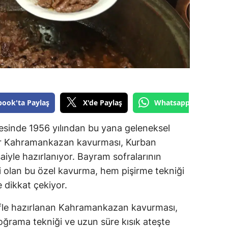
book'ta Paylaş
X'de Paylaş
Whatsapp'tan Gönde
sinde 1956 yılından bu yana geleneksel
ur Kahramankazan kavurması, Kurban
yle hazırlanıyor. Bayram sofralarının
i olan bu özel kavurma, hem pişirme tekniği
 dikkat çekiyor.
ifle hazırlanan Kahramankazan kavurması,
doğrama tekniği ve uzun süre kısık ateşte