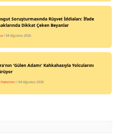
sgut Soruşturmasında Rüşvet İddiaları: İfade
aklarında Dikkat Çeken Beyanlar
ka
/ 04 Ağustos 2026
a'nın 'Gülen Adamı' Kahkahasıyla Yolcularını
ürüyor
 Haberleri
/ 04 Ağustos 2026