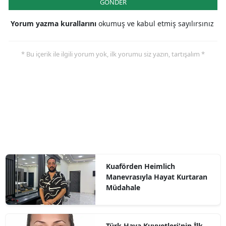
GÖNDER
Yorum yazma kurallarını
okumuş ve kabul etmiş sayılırsınız
* Bu içerik ile ilgili yorum yok, ilk yorumu siz yazın, tartışalım *
Kuaförden Heimlich
Manevrasıyla Hayat Kurtaran
Müdahale
Türk Hava Kuvvetleri'nin İlk