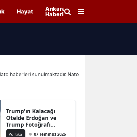
Ankara
ık
Hayat
Haberleri
 Nato haberleri sunulmaktadır. Nato
Trump'ın Kalacağı
Otelde Erdoğan ve
Trump Fotoğrafı
Yansıtıldı
Politika
07 Temmuz 2026