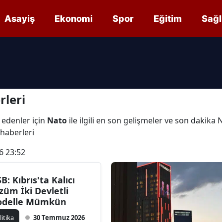
Asayiş
Ekonomi
Spor
Eğitim
Sağl
leri
 edenler için
Nato
ile ilgili en son gelişmeler ve son dakika
 haberleri
6 23:52
B: Kıbrıs'ta Kalıcı
züm İki Devletli
delle Mümkün
litika
30 Temmuz 2026