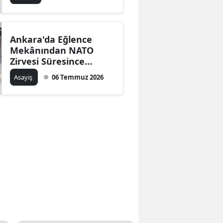
Ankara'da Eğlence
Mekânından NATO
Zirvesi Süresince
Kapanma Kararı
Asayiş
06 Temmuz 2026