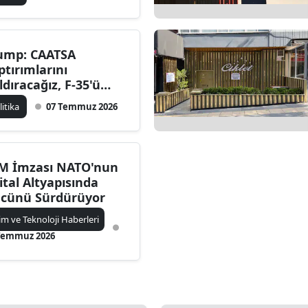
ump: CAATSA
ptırımlarını
ldıracağız, F-35'ü
ğerlendiririz
litika
07 Temmuz 2026
M İmzası NATO'nun
jital Altyapısında
cünü Sürdürüyor
lim ve Teknoloji Haberleri
Temmuz 2026