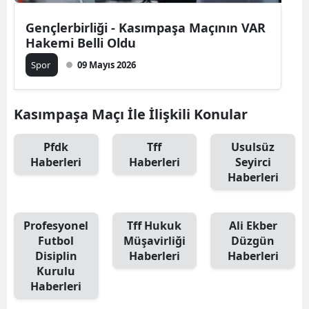
Gençlerbirliği - Kasımpaşa Maçının VAR
Hakemi Belli Oldu
Spor
09 Mayıs 2026
Kasımpaşa Maçı İle İlişkili Konular
Pfdk
Tff
Usulsüz
Haberleri
Haberleri
Seyirci
Haberleri
Profesyonel
Tff Hukuk
Ali Ekber
Futbol
Müşavirliği
Düzgün
Disiplin
Haberleri
Haberleri
Kurulu
Haberleri