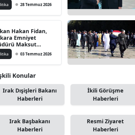
rüştü
litika
28 Temmuz 2026
kan Hakan Fidan,
kara Emniyet
dürü Maksut
ksek'i kabul etti
litika
03 Temmuz 2026
şkili Konular
Irak Dışişleri Bakanı
İkili Görüşme
Haberleri
Haberleri
Irak Başbakanı
Resmi Ziyaret
Haberleri
Haberleri