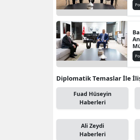
Gö
Po
Ba
An
Mü
Yü
Po
Diplomatik Temaslar İle İli
Fuad Hüseyin
Haberleri
Ali Zeydi
Haberleri