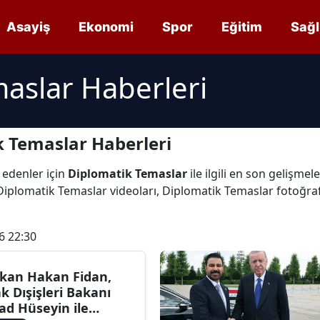
Asayiş
Ekonomi
Spor
Eğitim
Sağl
aslar Haberleri
 Temaslar Haberleri
 edenler için
Diplomatik Temaslar
ile ilgili en son gelişme
Diplomatik Temaslar videoları, Diplomatik Temaslar fotoğra
6 22:30
kan Hakan Fidan,
ak Dışişleri Bakanı
ad Hüseyin ile