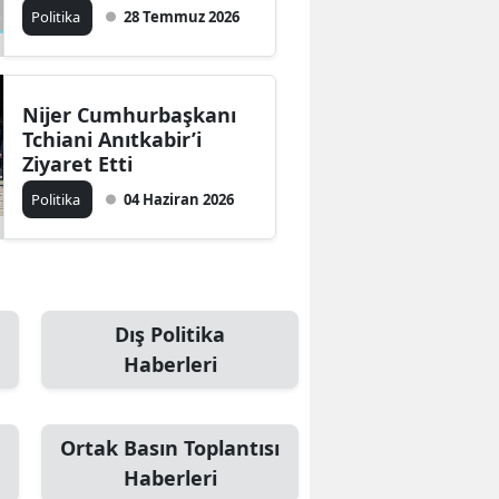
Resmi Törenle Karşıladı
Politika
28 Temmuz 2026
Nijer Cumhurbaşkanı
Tchiani Anıtkabir’i
Ziyaret Etti
Politika
04 Haziran 2026
Dış Politika
Haberleri
Ortak Basın Toplantısı
Haberleri