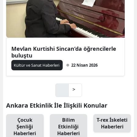
Mevlan Kurtishi Sincan’da öğrencilerle
buluştu
Kültür ve Sanat Haberleri
22 Nisan 2026
>
Ankara Etkinlik İle İlişkili Konular
Çocuk
Bilim
T-rex İskeleti
Şenliği
Etkinliği
Haberleri
Haberleri
Haberleri