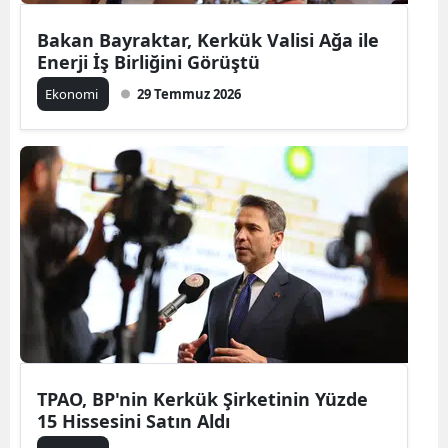
Bakan Bayraktar, Kerkük Valisi Ağa ile
Enerji İş Birliğini Görüştü
Ekonomi
29 Temmuz 2026
TPAO, BP'nin Kerkük Şirketinin Yüzde
15 Hissesini Satın Aldı