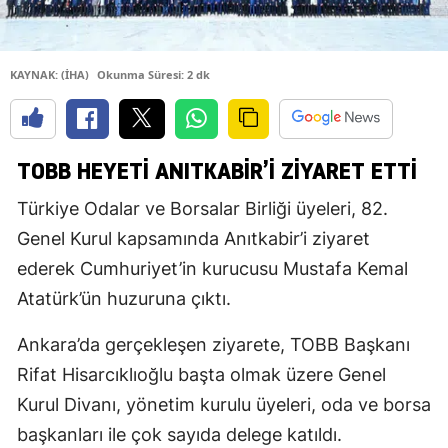
KAYNAK: (İHA)
Okunma Süresi: 2 dk
TOBB HEYETI ANITKABIR’I ZIYARET ETTI
Türkiye Odalar ve Borsalar Birliği üyeleri, 82.
Genel Kurul kapsamında Anıtkabir’i ziyaret
ederek Cumhuriyet’in kurucusu Mustafa Kemal
Atatürk’ün huzuruna çıktı.
Ankara’da gerçekleşen ziyarete, TOBB Başkanı
Rifat Hisarcıklıoğlu başta olmak üzere Genel
Kurul Divanı, yönetim kurulu üyeleri, oda ve borsa
başkanları ile çok sayıda delege katıldı.