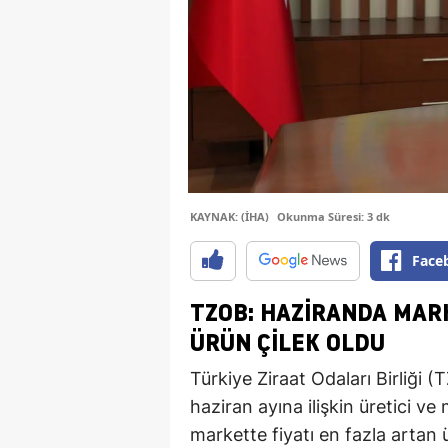
KAYNAK: (İHA)
Okunma Süresi: 3 dk
Face
TZOB: HAZIRANDA MAR
ÜRÜN ÇILEK OLDU
Türkiye Ziraat Odaları Birliği
haziran ayına ilişkin üretici ve
markette fiyatı en fazla artan 