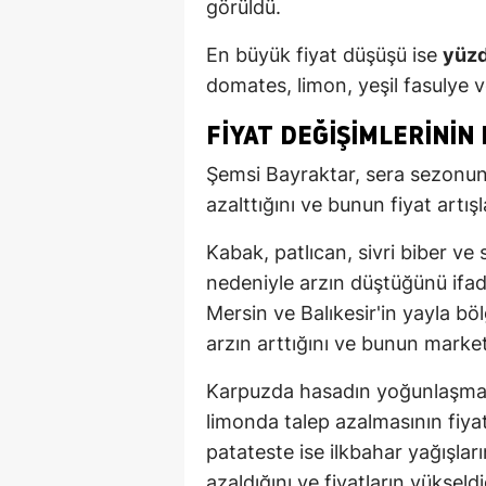
görüldü.
En büyük fiyat düşüşü ise
yüzd
domates, limon, yeşil fasulye 
FIYAT DEĞIŞIMLERININ
Şemsi Bayraktar, sera sezonun
azalttığını ve bunun fiyat artışl
Kabak, patlıcan, sivri biber ve
nedeniyle arzın düştüğünü ifad
Mersin ve Balıkesir'in yayla b
arzın arttığını ve bunun market
Karpuzda hasadın yoğunlaşmasını
limonda talep azalmasının fiya
patateste ise ilkbahar yağışları
azaldığını ve fiyatların yükseldiğ