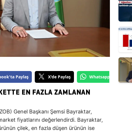
book'ta Paylaş
X'de Paylaş
Whatsapp'tan Gönde
KETTE EN FAZLA ZAMLANAN
 (TZOB) Genel Başkanı Şemsi Bayraktar,
 market fiyatlarını değerlendirdi. Bayraktar,
ürünün çilek, en fazla düşen ürünün ise