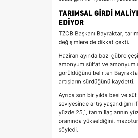
TARIMSAL GIRDI MALI
EDIYOR
TZOB Başkanı Bayraktar, tarıms
değişimlere de dikkat çekti.
Haziran ayında bazı gübre çeşitl
amonyum sülfat ve amonyum ni
görüldüğünü belirten Bayraktar,
artışların sürdüğünü kaydetti.
Ayrıca son bir yılda besi ve sü
seviyesinde artış yaşandığını if
yüzde 25,1, tarım ilaçlarının y
oranında yükseldiğini, mazotun 
söyledi.