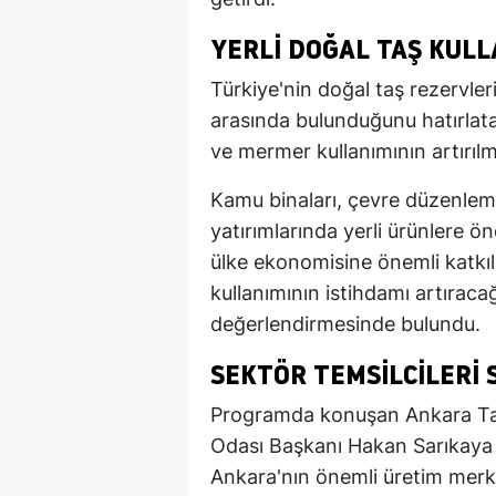
YERLI DOĞAL TAŞ KUL
Türkiye'nin doğal taş rezervle
arasında bulunduğunu hatırlata
ve mermer kullanımının artırılma
Kamu binaları, çevre düzenleme
yatırımlarında yerli ürünlere ö
ülke ekonomisine önemli katkıla
kullanımının istihdamı artıraca
değerlendirmesinde bulundu.
SEKTÖR TEMSILCILERI 
Programda konuşan Ankara Taş
Odası Başkanı Hakan Sarıkaya 
Ankara'nın önemli üretim merke