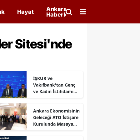
Ankara
ık
Hayat
Haberleri
er Sitesi'nde
İŞKUR ve
Vakıfbank'tan Genç
ve Kadın İstihdamı
İçin Yeni Protokol
Ankara Ekonomisinin
Geleceği ATO İstişare
Kurulunda Masaya
Yatırıldı