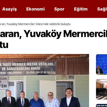
Asayiş
Ekonomi
Spor
Eğitim
Sağl
ran, Yuvaköy Mermerciler Sitesi'nde sektörle buluştu
aran, Yuvaköy Mermercil
tu