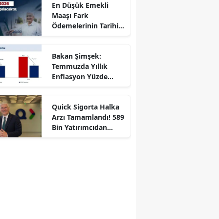
En Düşük Emekli
Maaşı Fark
Ödemelerinin Tarihi
Açıklandı
Bakan Şimşek:
Temmuzda Yıllık
Enflasyon Yüzde
31,8'e Geriledi
Quick Sigorta Halka
Arzı Tamamlandı! 589
Bin Yatırımcıdan
r
Yoğun Talep