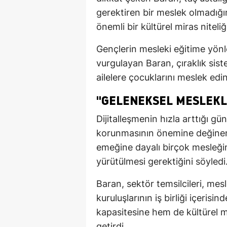
gerektiren bir meslek olmadığ
önemli bir kültürel miras niteliği
Gençlerin mesleki eğitime yönl
vurgulayan Baran, çıraklık sist
ailelere çocuklarını meslek ed
"GELENEKSEL MESLEKL
Dijitalleşmenin hızla arttığı 
korunmasının önemine değinen
emeğine dayalı birçok mesleğin 
yürütülmesi gerektiğini söyledi
Baran, sektör temsilcileri, mes
kuruluşlarının iş birliği içeris
kapasitesine hem de kültürel m
getirdi.