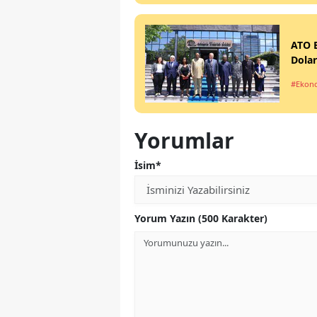
ATO B
Dolar
#Ekon
Yorumlar
İsim*
Yorum Yazın (500 Karakter)