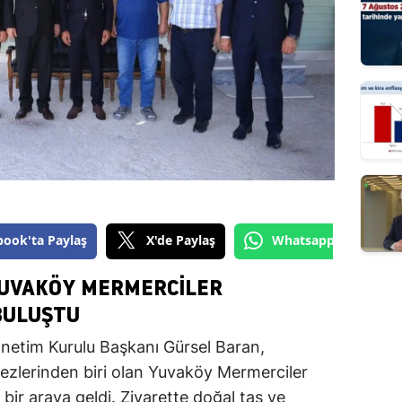
book'ta Paylaş
X'de Paylaş
Whatsapp'tan Gönde
YUVAKÖY MERMERCILER
BULUŞTU
netim Kurulu Başkanı Gürsel Baran,
ezlerinden biri olan Yuvaköy Mermerciler
e bir araya geldi. Ziyarette doğal taş ve