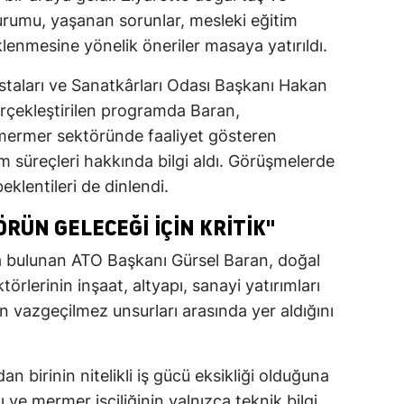
umu, yaşanan sorunlar, mesleki eğitim
eklenmesine yönelik öneriler masaya yatırıldı.
aları ve Sanatkârları Odası Başkanı Hakan
erçekleştirilen programda Baran,
 mermer sektöründe faaliyet gösteren
im süreçleri hakkında bilgi aldı. Görüşmelerde
eklentileri de dinlendi.
RÜN GELECEĞI IÇIN KRITIK"
da bulunan ATO Başkanı Gürsel Baran, doğal
örlerinin inşaat, altyapı, sanayi yatırımları
n vazgeçilmez unsurları arasında yer aldığını
n birinin nitelikli iş gücü eksikliği olduğuna
 ve mermer işçiliğinin yalnızca teknik bilgi