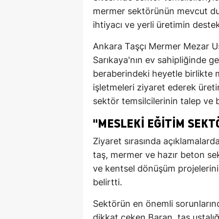
mermer sektörünün mevcut dur
ihtiyacı ve yerli üretimin dest
Ankara Taşçı Mermer Mezar Ust
Sarıkaya'nın ev sahipliğinde g
beraberindeki heyetle birlikte
işletmeleri ziyaret ederek üret
sektör temsilcilerinin talep ve b
"MESLEKI EĞITIM SEKTÖ
Ziyaret sırasında açıklamalar
taş, mermer ve hazır beton sekt
ve kentsel dönüşüm projelerini
belirtti.
Sektörün en önemli sorunlarında
dikkat çeken Baran, taş ustalığı