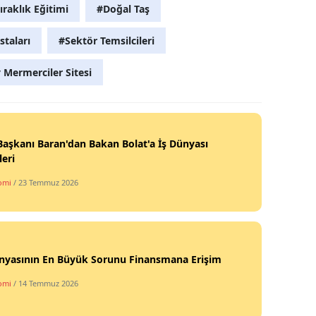
ıraklık Eğitimi
#Doğal Taş
taları
#Sektör Temsilcileri
Mermerciler Sitesi
aşkanı Baran'dan Bakan Bolat'a İş Dünyası
leri
omi
/ 23 Temmuz 2026
ünyasının En Büyük Sorunu Finansmana Erişim
omi
/ 14 Temmuz 2026