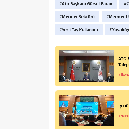
#Ato Başkanı Gürsel Baran
#Ç
#Mermer Sektörü
#Mermer Us
#Yerli Taş Kullanımı
#Yuvaköy 
ATO B
Talep
#Ekon
İş D
#Ekon