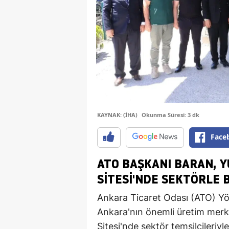
KAYNAK: (İHA)
Okunma Süresi: 3 dk
Face
ATO BAŞKANI BARAN, 
SITESI'NDE SEKTÖRLE 
Ankara Ticaret Odası (ATO) Yö
Ankara'nın önemli üretim merk
Sitesi'nde sektör temsilcileriyl