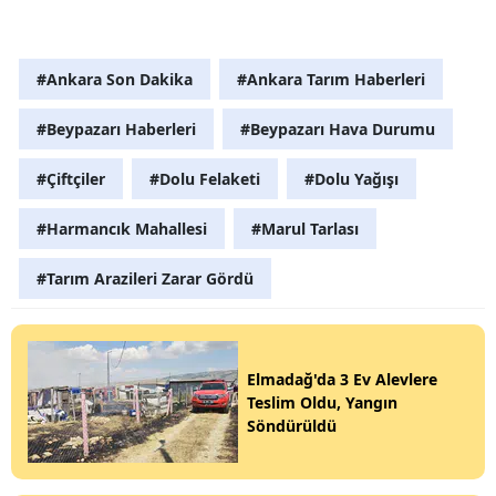
#Ankara Son Dakika
#Ankara Tarım Haberleri
#Beypazarı Haberleri
#Beypazarı Hava Durumu
#Çiftçiler
#Dolu Felaketi
#Dolu Yağışı
#Harmancık Mahallesi
#Marul Tarlası
#Tarım Arazileri Zarar Gördü
Elmadağ'da 3 Ev Alevlere
Teslim Oldu, Yangın
Söndürüldü