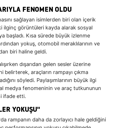
ARIYLA FENOMEN OLDU
sını sağlayan isimlerden biri olan içerik
ki ilginç görüntüleri kayda alarak sosyal
a başladı. Kısa sürede büyük izlenme
ardından yokuş, otomobil meraklılarının ve
n biri haline geldi.
alışırken dışarıdan gelen sesler üzerine
ni belirterek, araçların rampayı çıkma
ığını söyledi. Paylaşımlarının büyük ilgi
syal medya fenomeninin ve araç tutkununun
 ifade etti.
LER YOKUŞU"
arda rampanın daha da zorlayıcı hale geldiğini
raç performansının yokuşu çıkabilmede