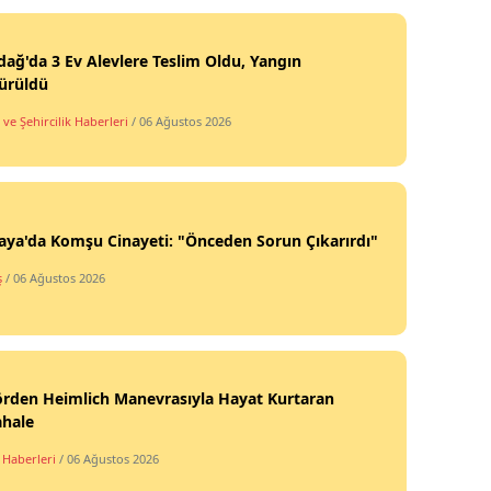
ağ'da 3 Ev Alevlere Teslim Oldu, Yangın
ürüldü
ve Şehircilik Haberleri
/ 06 Ağustos 2026
ya'da Komşu Cinayeti: "Önceden Sorun Çıkarırdı"
ş
/ 06 Ağustos 2026
örden Heimlich Manevrasıyla Hayat Kurtaran
hale
 Haberleri
/ 06 Ağustos 2026