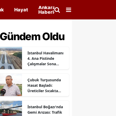
Ankara
ık
Hayat
Haberleri
a Gündem Oldu
İstanbul Havalimanı
4. Ana Pistinde
Çalışmalar Sona
Yaklaştı
Çubuk Turşusunda
Hasat Başladı:
Üreticiler Sıcakta
Mesai Yapıyor
İstanbul Boğazı'nda
Gemi Arızası: Trafik