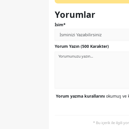
Yorumlar
İsim*
Yorum Yazın (500 Karakter)
Yorum yazma kurallarını
okumuş ve k
* Bu içerik ile ilgili 