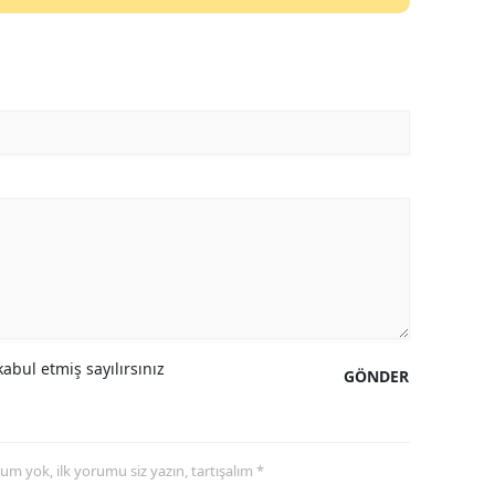
abul etmiş sayılırsınız
GÖNDER
yorum yok, ilk yorumu siz yazın, tartışalım *