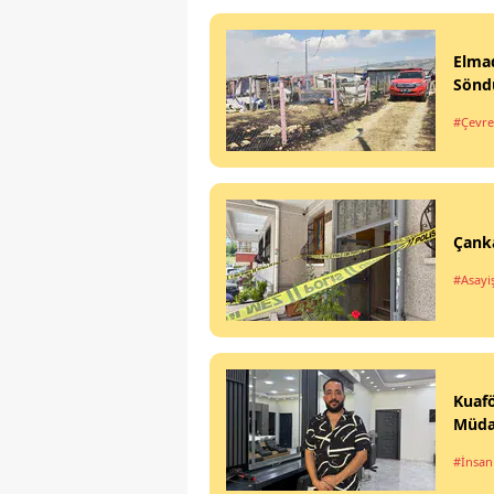
Elmad
Sönd
#Çevre 
Çanka
#Asayi
Kuaf
Müda
#İnsan