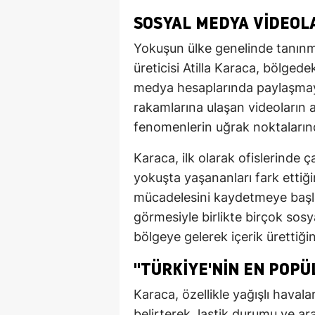
SOSYAL MEDYA VIDEOL
Yokuşun ülke genelinde tanınma
üreticisi Atilla Karaca, bölgede
medya hesaplarında paylaşmay
rakamlarına ulaşan videoların 
fenomenlerin uğrak noktalarında
Karaca, ilk olarak ofislerinde ç
yokuşta yaşananları fark ettiği
mücadelesini kaydetmeye başlad
görmesiyle birlikte birçok so
bölgeye gelerek içerik ürettiğini
"TÜRKIYE'NIN EN POPÜ
Karaca, özellikle yağışlı haval
belirterek, lastik durumu ve a