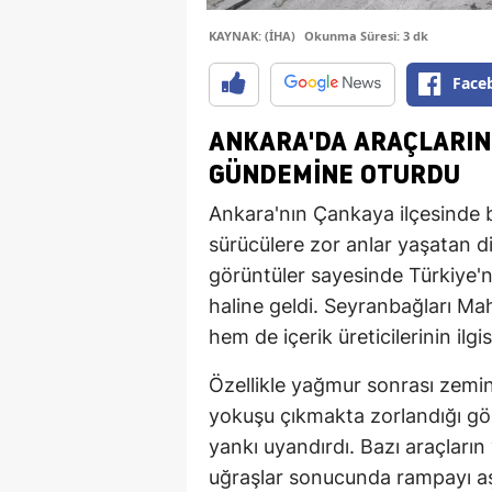
KAYNAK: (İHA)
Okunma Süresi: 3 dk
Face
ANKARA'DA ARAÇLARIN
GÜNDEMINE OTURDU
Ankara'nın Çankaya ilçesinde b
sürücülere zor anlar yaşatan d
görüntüler sayesinde Türkiye'n
haline geldi. Seyranbağları Ma
hem de içerik üreticilerinin il
Özellikle yağmur sonrası zemin
yokuşu çıkmakta zorlandığı gö
yankı uyandırdı. Bazı araçları
uğraşlar sonucunda rampayı aşab