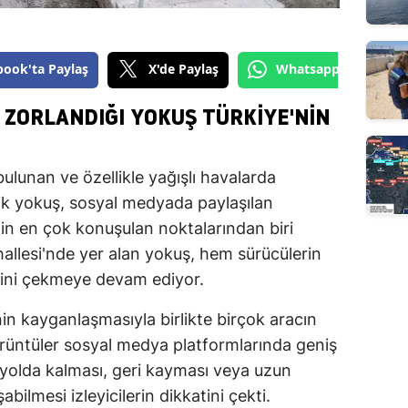
book'ta Paylaş
X'de Paylaş
Whatsapp'tan Gönde
 ZORLANDIĞI YOKUŞ TÜRKIYE'NIN
ulunan ve özellikle yağışlı havalarda
ik yokuş, sosyal medyada paylaşılan
in en çok konuşulan noktalarından biri
hallesi'nde yer alan yokuş, hem sürücülerin
gisini çekmeye devam ediyor.
in kayganlaşmasıyla birlikte birçok aracın
rüntüler sosyal medya platformlarında geniş
n yolda kalması, geri kayması veya uzun
ilmesi izleyicilerin dikkatini çekti.