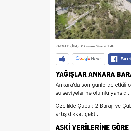
KAYNAK: (İHA)
Okunma Süresi: 1 dk
Face
YAĞIŞLAR ANKARA BAR
Ankara’da son günlerde etkili ol
su seviyelerine olumlu yansıdı.
Özellikle Çubuk-2 Barajı ve Çu
artış dikkat çekti.
ASKİ VERILERINE GÖRE