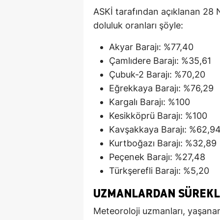
ASKİ tarafından açıklanan 28 N
doluluk oranları şöyle:
Akyar Barajı: %77,40
Çamlıdere Barajı: %35,61
Çubuk-2 Barajı: %70,20
Eğrekkaya Barajı: %76,29
Kargalı Barajı: %100
Kesikköprü Barajı: %100
Kavşakkaya Barajı: %62,9
Kurtboğazı Barajı: %32,89
Peçenek Barajı: %27,48
Türkşerefli Barajı: %5,20
UZMANLARDAN SÜREKLI
Meteoroloji uzmanları, yaşanan