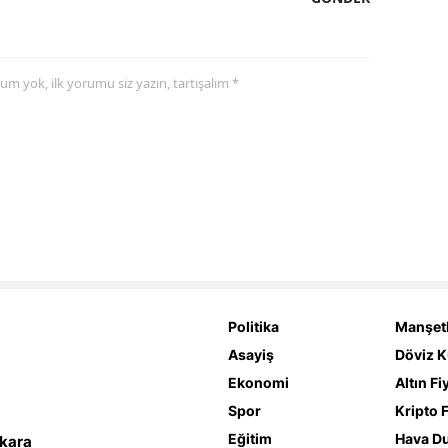
yorum yok, ilk yorumu siz yazın, tartışalım *
Politika
Manşetl
Asayiş
Döviz K
Ekonomi
Altın Fi
Spor
Kripto F
Eğitim
Hava D
nkara