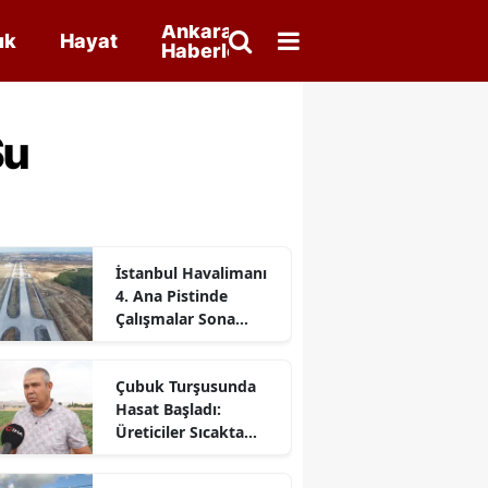
Ankara
ık
Hayat
Haberleri
Su
İstanbul Havalimanı
4. Ana Pistinde
Çalışmalar Sona
Yaklaştı
Çubuk Turşusunda
Hasat Başladı:
Üreticiler Sıcakta
Mesai Yapıyor