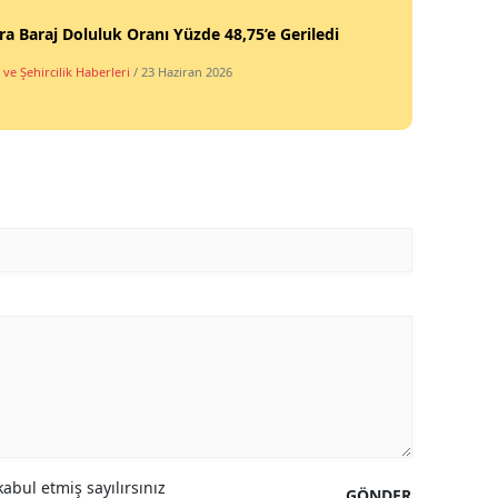
a Baraj Doluluk Oranı Yüzde 48,75’e Geriledi
ve Şehircilik Haberleri
/ 23 Haziran 2026
abul etmiş sayılırsınız
GÖNDER