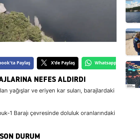
book'ta Paylaş
X'de Paylaş
Whatsapp'tan Gönde
AJLARINA NEFES ALDIRDI
an yağışlar ve eriyen kar suları, barajlardaki
buk-1 Barajı çevresinde doluluk oranlarındaki
 SON DURUM