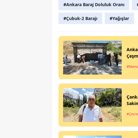
#Ankara Baraj Doluluk Oranı
#Çubuk-2 Barajı
#Yağışlar
Ankar
Çeşm
#Mamak
Çanka
Sakin
#Çevre 