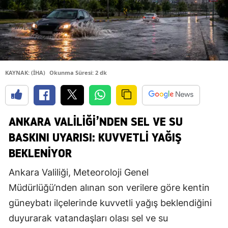
KAYNAK: (İHA)
Okunma Süresi: 2 dk
ANKARA VALILIĞI’NDEN SEL VE SU
BASKINI UYARISI: KUVVETLI YAĞIŞ
BEKLENIYOR
Ankara Valiliği, Meteoroloji Genel
Müdürlüğü’nden alınan son verilere göre kentin
güneybatı ilçelerinde kuvvetli yağış beklendiğini
duyurarak vatandaşları olası sel ve su