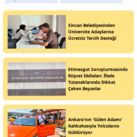
Sincan Belediyesinden
Üniversite Adaylarına
Ücretsiz Tercih Desteği
Etimesgut Soruşturmasında
Rüşvet İddiaları: İfade
Tutanaklarında Dikkat
Çeken Beyanlar
Ankara'nın 'Gülen Adamı'
Kahkahasıyla Yolcularını
Güldürüyor