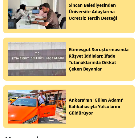
Sincan Belediyesinden
Üniversite Adaylarına
Ücretsiz Tercih Desteği
Etimesgut Soruşturmasında
Rüşvet İddiaları: İfade
Tutanaklarında Dikkat
Çeken Beyanlar
Ankara'nın 'Gülen Adamı'
Kahkahasıyla Yolcularını
Güldürüyor