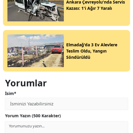
Ankara Çevreyolu'nda Servis
Kazası: 1'i Ağır 7 Yaralı
Elmadağ'da 3 Ev Alevlere
Teslim Oldu, Yangın
Söndürüldü
Yorumlar
İsim*
Yorum Yazın (500 Karakter)