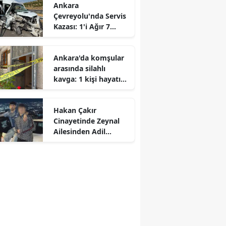
Ankara
Çevreyolu'nda Servis
Kazası: 1'i Ağır 7
Yaralı
Ankara'da komşular
arasında silahlı
kavga: 1 kişi hayatını
r
kaybetti
Hakan Çakır
Cinayetinde Zeynal
Ailesinden Adil
Yargılama Talebi