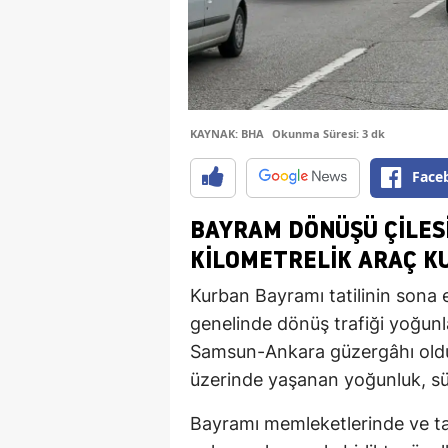
KAYNAK: BHA
Okunma Süresi: 3 dk
Face
BAYRAM DÖNÜŞÜ ÇİLESİ
KİLOMETRELİK ARAÇ K
Kurban Bayramı tatilinin sona e
genelinde dönüş trafiği yoğunla
Samsun-Ankara güzergâhı oldu
üzerinde yaşanan yoğunluk, sür
Bayramı memleketlerinde ve ta