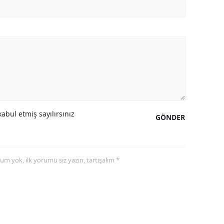
abul etmiş sayılırsınız
GÖNDER
yorum yok, ilk yorumu siz yazın, tartışalım *