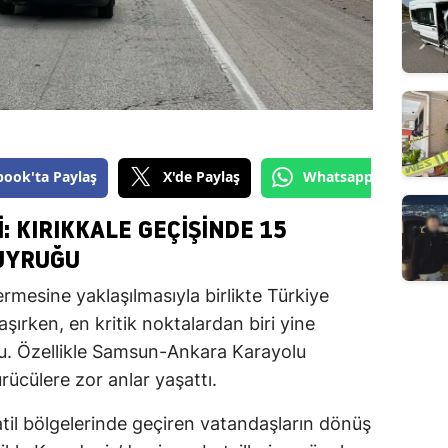
book'ta Paylaş
X'de Paylaş
Whatsapp'tan Gönde
: KIRIKKALE GEÇİŞİNDE 15
UYRUĞU
rmesine yaklaşılmasıyla birlikte Türkiye
şırken, en kritik noktalardan biri yine
. Özellikle Samsun-Ankara Karayolu
ücülere zor anlar yaşattı.
til bölgelerinde geçiren vatandaşların dönüş