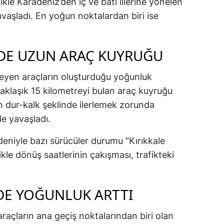
likle Karadeniz’den iç ve batı illerine yönelen
yavaşladı. En yoğun noktalardan biri ise
NDE UZUN ARAÇ KUYRUĞU
leyen araçların oluşturduğu yoğunluk
yaklaşık 15 kilometreyi bulan araç kuyruğu
 dur-kalk şeklinde ilerlemek zorunda
lde yavaşladı.
niyle bazı sürücüler durumu “Kırıkkale
likle dönüş saatlerinin çakışması, trafikteki
DE YOĞUNLUK ARTTI
raçların ana geçiş noktalarından biri olan