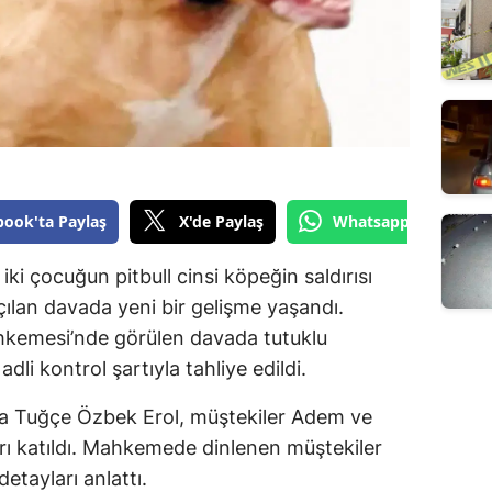
book'ta Paylaş
X'de Paylaş
Whatsapp'tan Gönde
iki çocuğun pitbull cinsi köpeğin saldırısı
çılan davada yeni bir gelişme yaşandı.
hkemesi’nde görülen davada tutuklu
dli kontrol şartıyla tahliye edildi.
a Tuğçe Özbek Erol, müştekiler Adem ve
arı katıldı. Mahkemede dinlenen müştekiler
detayları anlattı.