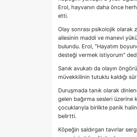
Erol, hayvanın daha önce herhan
etti.
Olay sonrası psikolojik olarak 
ailesinin maddi ve manevi yükün
bulundu. Erol, “Hayatım boyunc
desteği vermek istiyorum” dedi
Sanık avukatı da olayın öngör
müvekkilinin tutuklu kaldığı s
Duruşmada tanık olarak dinlen
gelen bağırma sesleri üzerine ka
çocuklarıyla birlikte panik hal
belirtti.
Köpeğin saldırgan tavırlar sergi