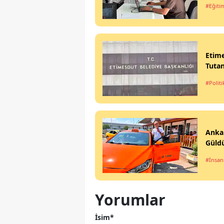
#Eğiti
Etime
Tutan
#Politi
Ankar
Güld
#İnsan
Yorumlar
İsim*