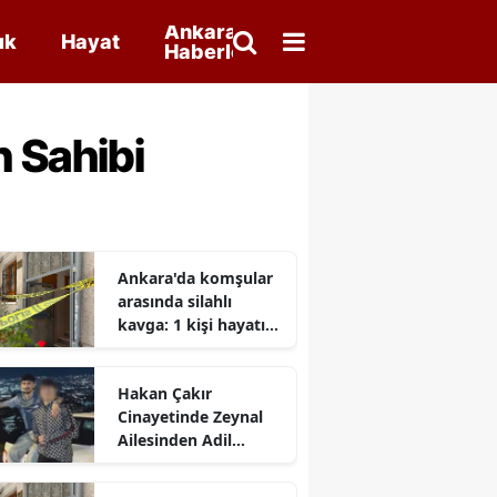
Ankara
ık
Hayat
Haberleri
 Sahibi
Ankara'da komşular
arasında silahlı
kavga: 1 kişi hayatını
kaybetti
Hakan Çakır
Cinayetinde Zeynal
Ailesinden Adil
Yargılama Talebi