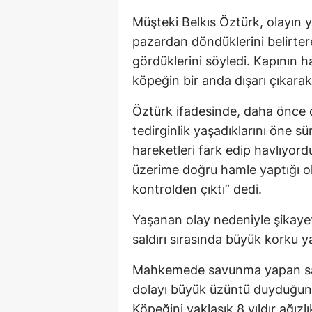
Müşteki Belkıs Öztürk, olayın y
pazardan döndüklerini belirter
gördüklerini söyledi. Kapının h
köpeğin bir anda dışarı çıkarak 
Öztürk ifadesinde, daha önce d
tedirginlik yaşadıklarını öne s
hareketleri fark edip havlıyo
üzerime doğru hamle yaptığı old
kontrolden çıktı” dedi.
Yaşanan olay nedeniyle şikayet
saldırı sırasında büyük korku y
Mahkemede savunma yapan san
dolayı büyük üzüntü duyduğunu 
Köpeğini yaklaşık 8 yıldır ağız