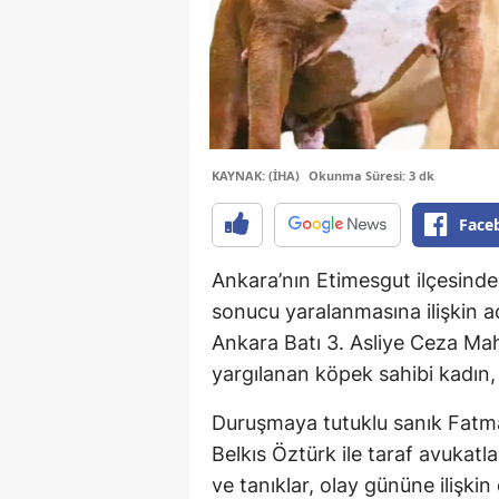
KAYNAK: (İHA)
Okunma Süresi: 3 dk
Face
Ankara’nın Etimesgut ilçesinde 
sonucu yaralanmasına ilişkin a
Ankara Batı 3. Asliye Ceza Ma
yargılanan köpek sahibi kadın, a
Duruşmaya tutuklu sanık Fatm
Belkıs Öztürk ile taraf avukatl
ve tanıklar, olay gününe ilişkin 