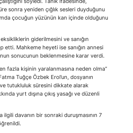
lıştığını söyledi. Tanık ifadesinde,
süre sonra yeniden çığlık sesleri duyduğunu
ığımda çocuğun yüzünün kan içinde olduğunu
ksikliklerin giderilmesini ve sanığın
ep etti. Mahkeme heyeti ise sanığın annesi
unun sonucunun beklenmesine karar verdi.
rden fazla kişinin yaralanmasına neden olma”
 Fatma Tuğçe Özbek Erol’un, dosyanın
e tutukluluk süresini dikkate alarak
kında yurt dışına çıkış yasağı ve düzenli
la ilgili davanın bir sonraki duruşmasının 7
ğrenildi.