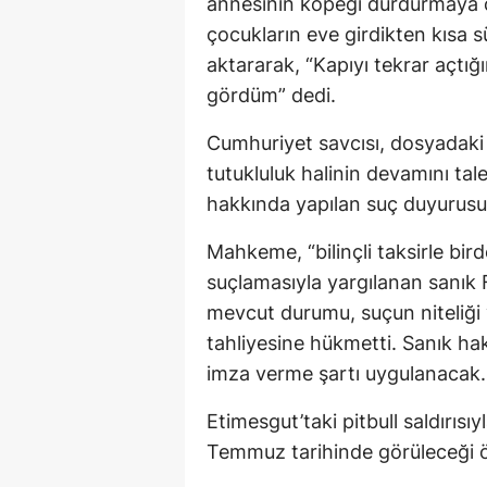
annesinin köpeği durdurmaya ça
çocukların eve girdikten kısa 
aktararak, “Kapıyı tekrar açt
gördüm” dedi.
Cumhuriyet savcısı, dosyadaki e
tutukluluk halinin devamını tal
hakkında yapılan suç duyurus
Mahkeme, “bilinçli taksirle bi
suçlamasıyla yargılanan sanık
mevcut durumu, suçun niteliği v
tahliyesine hükmetti. Sanık hak
imza verme şartı uygulanacak.
Etimesgut’taki pitbull saldırısıy
Temmuz tarihinde görüleceği ö