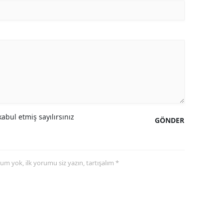
abul etmiş sayılırsınız
GÖNDER
yorum yok, ilk yorumu siz yazın, tartışalım *