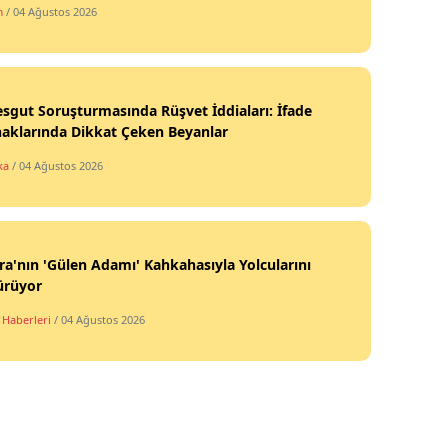
m
/ 04 Ağustos 2026
sgut Soruşturmasında Rüşvet İddiaları: İfade
aklarında Dikkat Çeken Beyanlar
ka
/ 04 Ağustos 2026
a'nın 'Gülen Adamı' Kahkahasıyla Yolcularını
ürüyor
 Haberleri
/ 04 Ağustos 2026