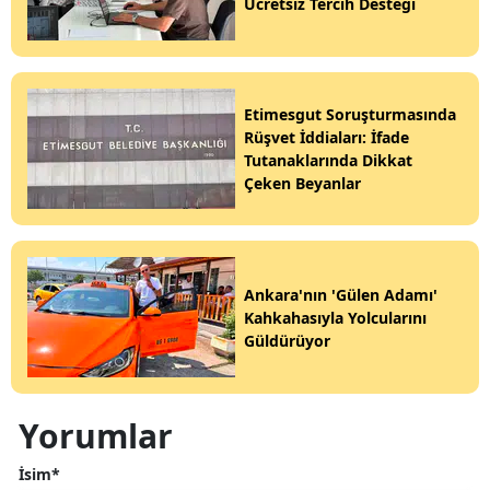
Ücretsiz Tercih Desteği
Etimesgut Soruşturmasında
Rüşvet İddiaları: İfade
Tutanaklarında Dikkat
Çeken Beyanlar
Ankara'nın 'Gülen Adamı'
Kahkahasıyla Yolcularını
Güldürüyor
Yorumlar
İsim*