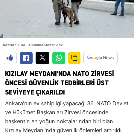
KAYNAK: (İHA)
Okunma Süresi: 2 dk
KIZILAY MEYDANI'NDA NATO ZIRVESI
ÖNCESI GÜVENLIK TEDBIRLERI ÜST
SEVIYEYE ÇIKARILDI
Ankara'nın ev sahipliği yapacağı 36. NATO Devlet
ve Hükümet Başkanları Zirvesi öncesinde
başkentin en yoğun noktalarından biri olan
Kızılay Meydanı'nda güvenlik önlemleri artırıldı.