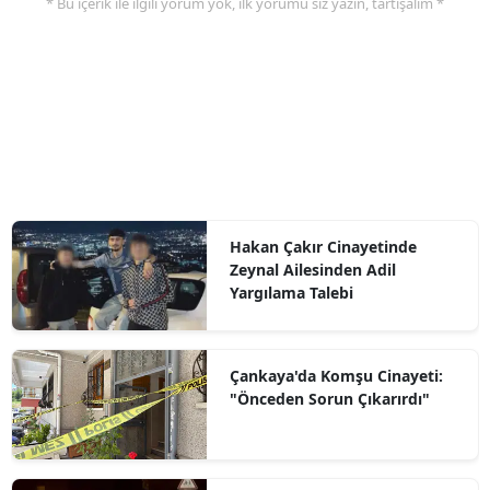
* Bu içerik ile ilgili yorum yok, ilk yorumu siz yazın, tartışalım *
Hakan Çakır Cinayetinde
Zeynal Ailesinden Adil
Yargılama Talebi
Çankaya'da Komşu Cinayeti:
"Önceden Sorun Çıkarırdı"