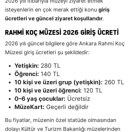
2026 yılı itibarıyla müzeyi ziyaret etmek
isteyenlerin en çok merak ettiği konu
giriş
ücretleri ve güncel ziyaret koşullarıdır
.
RAHMI KOÇ MÜZESI 2026 GIRIŞ ÜCRETI
2026 yılı güncel bilgilere göre Ankara Rahmi Koç
Müzesi giriş ücretleri şu şekildedir:
Yetişkin:
280 TL
Öğrenci:
140 TL
10 kişi ve üzeri grup (yetişkin):
260 TL
10 kişi ve üzeri öğrenci:
120 TL
0–6 yaş çocuklar:
Ücretsiz
MüzeKart:
Geçerli değildir
Bu fiyatlar, müzenin özel statüde olmasından
dolayı Kültür ve Turizm Bakanlığı müzelerinden