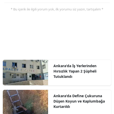
* Bu içerik ile ilgili yorum yok, ilk yorumu siz yazın, tartışalım *
Ankara'da İş Yerlerinden
Hırsızlık Yapan 2 Şüpheli
Tutuklandı
Ankara'da Define Çukuruna
Düşen Koyun ve Kaplumbağa
Kurtarıldı