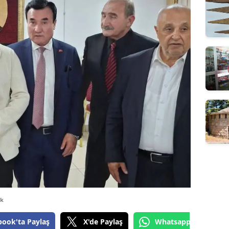
dk
book'ta Paylaş
X'de Paylaş
Whatsapp'tan Gönde