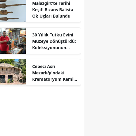
Malazgirt'te Tarihi
Keşif: Bizans Balista
Ok Uçları Bulundu
30 Yıllık Tutku Evini
Müzeye Dönüştürdü:
Koleksiyonunun
Değeri 50 Milyon TL
Cebeci Asri
Mezarlığı'ndaki
Krematoryum Kemik
Deposu Oldu
r