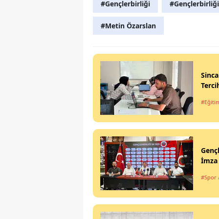
#Gençlerbirliği
#Gençlerbirliğ
#Metin Özarslan
Sinca
Terci
#Eğiti
Gençl
İmza 
#Spor