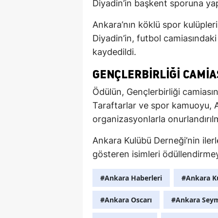
Diyadin’in başkent sporuna yapt
Ankara’nın köklü spor kulüplerin
Diyadin’in, futbol camiasındak
kaydedildi.
GENÇLERBIRLIĞI CAMI
Ödülün, Gençlerbirliği camiası
Taraftarlar ve spor kamuoyu, A
organizasyonlarla onurlandırıl
Ankara Kulübü Derneği’nin iler
gösteren isimleri ödüllendirme
#Ankara Haberleri
#Ankara K
#Ankara Oscarı
#Ankara Sey