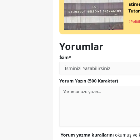
Etime
Tutan
#Politi
Yorumlar
İsim*
Yorum Yazın (500 Karakter)
Yorum yazma kurallarını
okumuş ve k