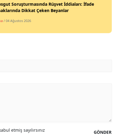
sgut Soruşturmasında Rüşvet İddiaları: İfade
aklarında Dikkat Çeken Beyanlar
ka
/ 04 Ağustos 2026
abul etmiş sayılırsınız
GÖNDER