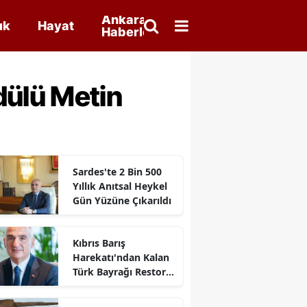
Ankara
ık
Hayat
Haberleri
dülü Metin
Sardes'te 2 Bin 500
Yıllık Anıtsal Heykel
Gün Yüzüne Çıkarıldı
Kıbrıs Barış
Harekatı'ndan Kalan
Türk Bayrağı Restore
Edilecek