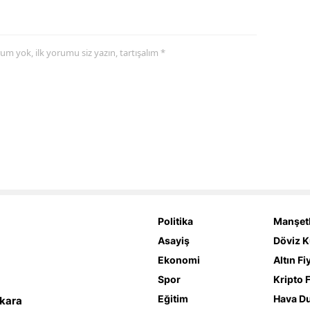
yorum yok, ilk yorumu siz yazın, tartışalım *
Politika
Manşetl
Asayiş
Döviz K
Ekonomi
Altın Fi
Spor
Kripto F
Eğitim
Hava D
nkara