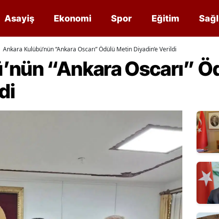
Asayiş
Ekonomi
Spor
Eğitim
Sağl
Ankara Kulübü’nün “Ankara Oscarı” Ödülü Metin Diyadin’e Verildi
’nün “Ankara Oscarı” Ö
di