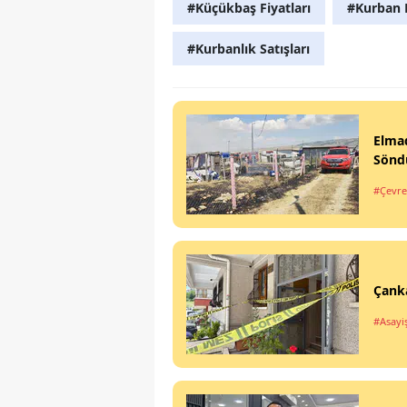
#Küçükbaş Fiyatları
#Kurban 
#Kurbanlık Satışları
Elmad
Sönd
#Çevre 
Çanka
#Asayi