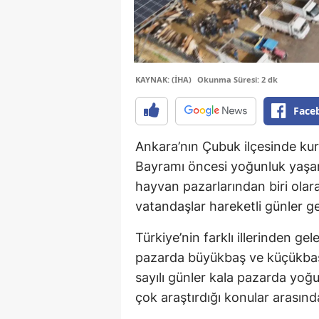
KAYNAK: (İHA)
Okunma Süresi: 2 dk
Face
Ankara’nın Çubuk ilçesinde ku
Bayramı öncesi yoğunluk yaşanı
hayvan pazarlarından biri olar
vatandaşlar hareketli günler ge
Türkiye’nin farklı illerinden ge
pazarda büyükbaş ve küçükbaş k
sayılı günler kala pazarda yoğu
çok araştırdığı konular arasında