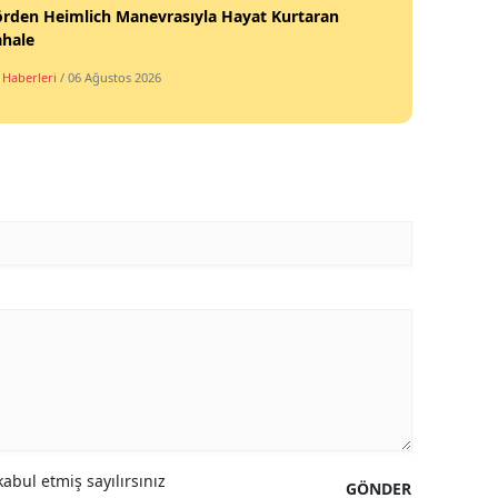
örden Heimlich Manevrasıyla Hayat Kurtaran
hale
 Haberleri
/ 06 Ağustos 2026
abul etmiş sayılırsınız
GÖNDER