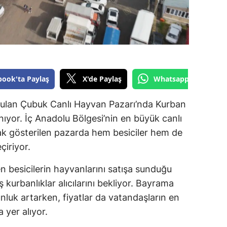
book'ta Paylaş
X'de Paylaş
Whatsapp'tan Gönde
rulan Çubuk Canlı Hayvan Pazarı’nda Kurban
yor. İç Anadolu Bölgesi’nin en büyük canlı
ak gösterilen pazarda hem besiciler hem de
çiriyor.
len besicilerin hayvanlarını satışa sunduğu
urbanlıklar alıcılarını bekliyor. Bayrama
nluk artarken, fiyatlar da vatandaşların en
 yer alıyor.