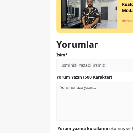
Kuaf
Müda
#İnsan
Yorumlar
İsim*
Yorum Yazın (500 Karakter)
Yorum yazma kurallarını
okumuş ve k