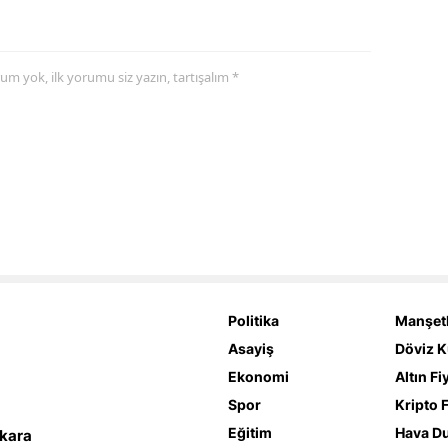
yorum yok, ilk yorumu siz yazın, tartışalım *
Politika
Manşetl
Asayiş
Döviz K
Ekonomi
Altın Fi
Spor
Kripto F
Eğitim
Hava D
nkara