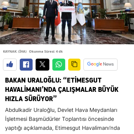
KAYNAK: (İHA)
Okunma Süresi: 4 dk
BAKAN URALOĞLU: “ETIMESGUT
HAVALIMANI’NDA ÇALIŞMALAR BÜYÜK
HIZLA SÜRÜYOR”
Abdulkadir Uraloğlu, Devlet Hava Meydanları
İşletmesi Başmüdürler Toplantısı öncesinde
yaptığı açıklamada, Etimesgut Havalimanı’nda