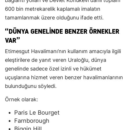
bağlantı yolları ve Devlet Konukevi dahil toplam
600 bin metrekarelik kaplamalı imalatın
tamamlanmak üzere olduğunu ifade etti.
“DÜNYA GENELINDE BENZER ÖRNEKLER
VAR”
Etimesgut Havalimanı’nın kullanım amacıyla ilgili
eleştirilere de yanıt veren Uraloğlu, dünya
genelinde sadece özel izinli ve hükümet
uçuşlarına hizmet veren benzer havalimanlarının
bulunduğunu söyledi.
Örnek olarak:
Paris Le Bourget
Farnborough
Biggin Hill