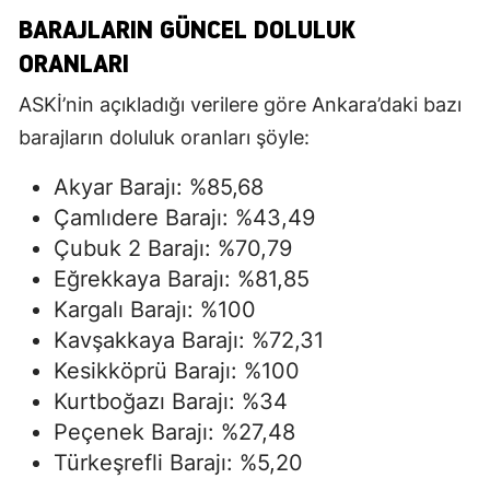
BARAJLARIN GÜNCEL DOLULUK
ORANLARI
ASKİ’nin açıkladığı verilere göre Ankara’daki bazı
barajların doluluk oranları şöyle:
Akyar Barajı: %85,68
Çamlıdere Barajı: %43,49
Çubuk 2 Barajı: %70,79
Eğrekkaya Barajı: %81,85
Kargalı Barajı: %100
Kavşakkaya Barajı: %72,31
Kesikköprü Barajı: %100
Kurtboğazı Barajı: %34
Peçenek Barajı: %27,48
Türkeşrefli Barajı: %5,20